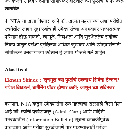
जेणेकरून उमेदवार त्यांना सोयीस्कर वाटतील त्या पृष्ठांचा वापर करू
शकतील.
4. NTA चा असा विश्वास आहे की, अत्यंत महत्त्वाच्या अशा परीक्षेत
रचनेतील लहान सुधारणांचाही उमेदवारांच्या अनुभवावर सकारात्मक
परिणाम होऊ शकतो. त्यामुळे, निष्पक्षता आणि सुरक्षिततेचे सर्वोच्च
निकष पाळून परीक्षा प्रक्रिया अधिक सुखकर आणि उमेदवारांसाठी
सोयीस्कर बनवण्याच्या उद्देशाने हे उपाय योजले गेले आहेत.
Also Read
Eknath Shinde : 'तृणमुल'च्या फुटीचं एकनाथ शिंदेंना टेन्शन?
गणित बिघडलं, बार्गेनिंग पॉवर होणार कमी; जाणून घ्या सविस्तर
दरम्यान, NTA कडून उमेदवारांना एक महत्वाचा सल्लाही दिला गेला
आहे की, त्यांनी प्रवेशपत्र (Admit Card) आणि माहिती
पत्रकातील (Information Bulletin) सूचना काळजीपूर्वक
वाचाव्यात आणि परीक्षा सुरळीतपणे पार पाडण्यासाठी परीक्षा