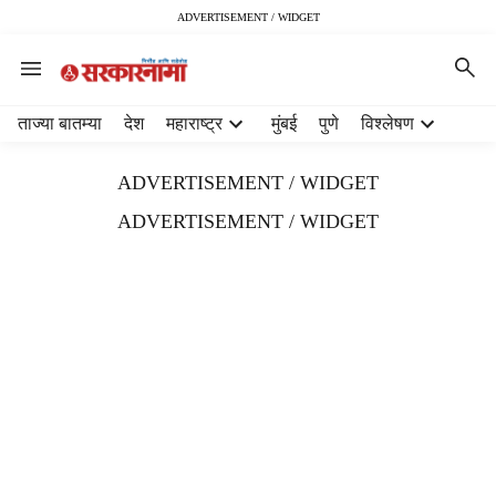
ADVERTISEMENT / WIDGET
H
ताज्या बातम्या
देश
महाराष्ट्र
मुंबई
पुणे
विश्लेषण
e
a
ADVERTISEMENT / WIDGET
d
e
ADVERTISEMENT / WIDGET
r
m
e
n
u
i
t
e
m
s