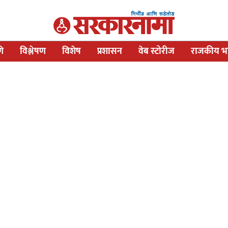
णे
विश्लेषण
विशेष
प्रशासन
वेब स्टोरीज
राजकीय भव