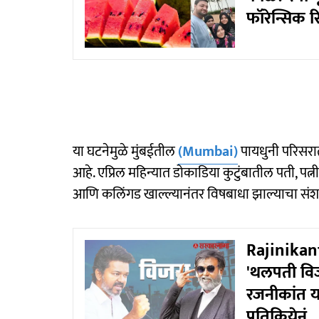
फॉरेन्सिक रि
या घटनेमुळे मुंबईतील
(Mumbai)
पायधुनी परिसराती
आहे. एप्रिल महिन्यात डोकाडिया कुटुंबातील पती, पत्न
आणि कलिंगड खाल्ल्यानंतर विषबाधा झाल्याचा संश
Rajinikan
'थलपती विजय
रजनीकांत यां
प्रतिक्रियेनं...