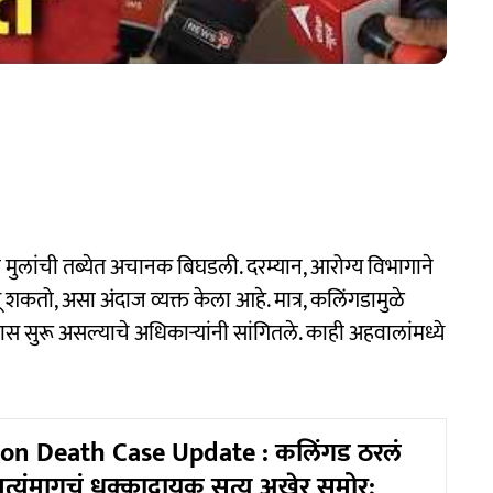
ाळी मुलांची तब्येत अचानक बिघडली. दरम्यान, आरोग्य विभागाने
ू शकतो, असा अंदाज व्यक्त केला आहे. मात्र, कलिंगडामुळे
स सुरू असल्याचे अधिकाऱ्यांनी सांगितले. काही अहवालांमध्ये
n Death Case Update : कलिंगड ठरलं
ृत्यूंमागचं धक्कादायक सत्य अखेर समोर;