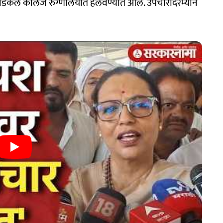
मेडिकल कॉलेज रुग्णालयात हलवण्यात आले. उपचारादरम्यान