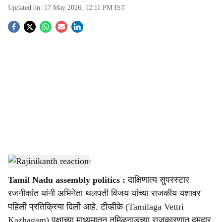
Updated on :
17 May 2026, 12:11 PM
IST
S
o
c
i
a
l
s
Rajinikanth reaction
-
Sarkarnama
h
Tamil Nadu assembly politics :
दाक्षिणात्य सुपरस्टार
a
रजनीकांत यांनी अभिनेता थलपती विजय यांच्या राजकीय यशावर
r
पहिली प्रतिक्रिया दिली आहे. टीव्हीके (Tamilaga Vettri
Kazhagam) पक्षाच्या माध्यमातून तमिळनाडूच्या राजकारणात दमदार