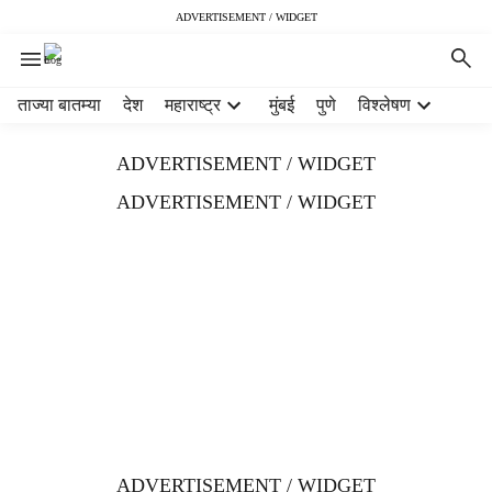
ADVERTISEMENT / WIDGET
H
ताज्या बातम्या
देश
महाराष्ट्र
मुंबई
पुणे
विश्लेषण
e
a
ADVERTISEMENT / WIDGET
d
e
ADVERTISEMENT / WIDGET
r
m
e
n
u
i
t
e
m
s
ADVERTISEMENT / WIDGET