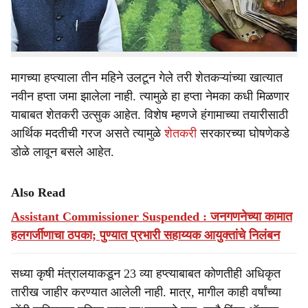
मात्र, आता जून महिना उजाडला तरी २३ वा हप्ता शेतकऱ्यांचा
खात्यात जमा झाला नाहीये. त्यामुळे सध्या सर्वांचेच लक्ष 23 व्या
हप्त्याकडे लागले आहे.
मागच्या हप्त्याला तीन महिने उलटून गेले तरी शेतकऱ्यांच्या खात्यात
नवीन हप्ता जमा झालेला नाही. त्यामुळे हा हप्ता नेमका कधी मिळणार
याबाबत शेतकरी उत्सुक आहेत. विशेष म्हणजे हंगामाच्या तयारीसाठी
आर्थिक मदतीची गरज असते त्यामुळे
शेतकरी
सरकारच्या घोषणेकडे
डोळे लावून बसले आहेत.
Also Read
Assistant Commissioner Suspended : जनगणनेच्या कामात
हलगर्जीणाचा ठपका; पुण्यात प्रभारी सहाय्यक आयुक्तांचे निलंबन
सध्या कृषी मंत्रालयाकडून 23 व्या हप्त्याबाबत कोणतीही अधिकृत
तारीख जाहीर करण्यात आलेली नाही. मात्र, मागील काही वर्षांच्या