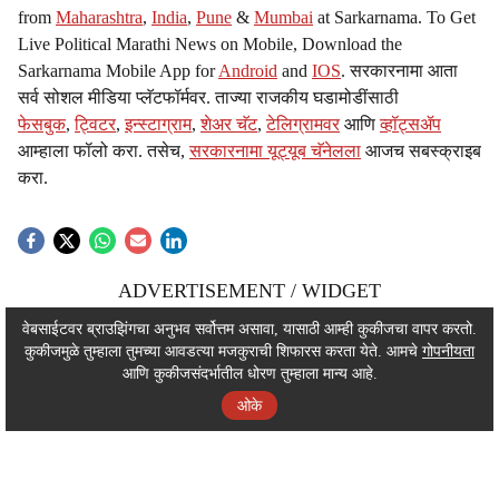
from
Maharashtra
,
India
,
Pune
&
Mumbai
at Sarkarnama. To Get
Live Political Marathi News on Mobile, Download the
Sarkarnama Mobile App for
Android
and
IOS
. सरकारनामा आता
सर्व सोशल मीडिया प्लॅटफॉर्मवर. ताज्या राजकीय घडामोडींसाठी
फेसबुक
,
ट्विटर
,
इन्स्टाग्राम
,
शेअर चॅट
,
टेलिग्रामवर
आणि
व्हॉट्सॲप
आम्हाला फॉलो करा. तसेच,
सरकारनामा यूट्यूब चॅनेलला
आजच सबस्क्राइब
करा.
ADVERTISEMENT / WIDGET
ADVERTISEMENT / WIDGET
वेबसाईटवर ब्राउझिंगचा अनुभव सर्वोत्तम असावा, यासाठी आम्ही कुकीजचा वापर करतो.
कुकीजमुळे तुम्हाला तुमच्या आवडत्या मजकुराची शिफारस करता येते. आमचे
गोपनीयता
ADVERTISEMENT / WIDGET
आणि कुकीजसंदर्भातील धोरण तुम्हाला मान्य आहे.
ओके