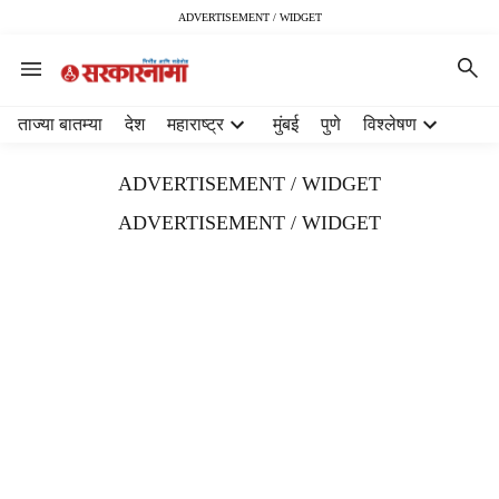
ADVERTISEMENT / WIDGET
H
ताज्या बातम्या
देश
महाराष्ट्र
मुंबई
पुणे
विश्लेषण
e
a
ADVERTISEMENT / WIDGET
d
e
ADVERTISEMENT / WIDGET
r
m
e
n
u
i
t
e
m
s