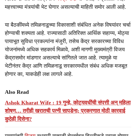
महत्त्वाच्या मंत्र्यांची भेट घेणार असल्याची माहिती समोर आली आहे.
या बैठकींमध्ये तमिळनाडूच्या विकासाशी संबंधित अनेक विषयांवर चर्चा
होण्याची शक्यता आहे. राज्यासाठी अतिरिक्त आर्थिक सहाय्य, मोठ्या
पायाभूत सुविधा प्रकल्पांना मंजुरी, तसेच केंद्र सरकारच्या विविध
योजनांमध्ये अधिक सहकार्य मिळावे, अशी मागणी मुख्यमंत्री विजय
केंद्रासमोर मांडणार असल्याचे सांगितले जात आहे. त्यामुळे या
भेटीनंतर केंद्र आणि तमिळनाडू सरकारमधील संबंध अधिक मजबूत
होणार का, याकडेही लक्ष लागले आहे.
Also Read
Ashok Kharat Wife : 19 गुन्हे, कोट्यवधींची संपत्ती अन् महिला
शोषण… तरीही खरातची पत्नी सापडेना; प्रकरणात मोठी कारवाई
कुठेही दिसेना?