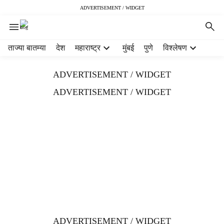
ADVERTISEMENT / WIDGET
H
ताज्या बातम्या
देश
महाराष्ट्र
मुंबई
पुणे
विश्लेषण
e
a
ADVERTISEMENT / WIDGET
d
e
ADVERTISEMENT / WIDGET
r
m
e
n
u
i
t
e
m
s
ADVERTISEMENT / WIDGET