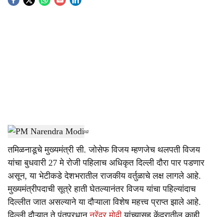
S
o
c
i
a
l
s
PM Narendra Modi
-
Sarkarnama
h
तमिळनाडूचे मुख्यमंत्री सी. जोसेफ विजय म्हणजेच थलपती विजय
a
यांचा बुधवारी 27 मे रोजी पहिलाच अधिकृत दिल्ली दौरा पार पडणार
r
असून, या भेटीकडे देशभरातील राजकीय वर्तुळाचे लक्ष लागले आहे.
मुख्यमंत्रीपदाची सूत्रे हाती घेतल्यानंतर विजय यांचा पहिल्यांदाच
e
दिल्लीत जात असल्याने या दौऱ्याला विशेष महत्त्व प्राप्त झाले आहे.
दिल्ली दौऱ्यात ते पंतप्रधान
नरेंद्र मोदी
यांच्यासह केंद्रातील काही