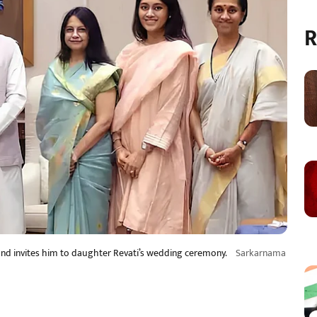
R
nd invites him to daughter Revati’s wedding ceremony.
Sarkarnama