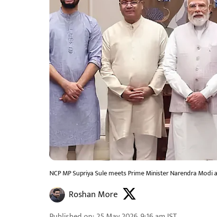
NCP MP Supriya Sule meets Prime Minister Narendra Modi a
Roshan More
Published on
:
25 May 2026, 9:16 am
IST