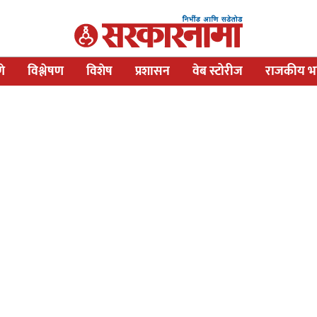
णे
विश्लेषण
विशेष
प्रशासन
वेब स्टोरीज
राजकीय भव