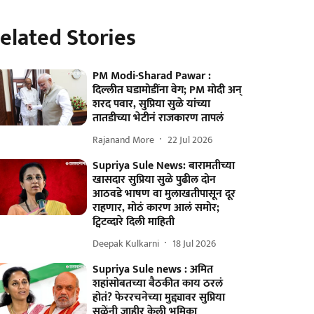
elated Stories
PM Modi-Sharad Pawar :
दिल्लीत घडामोडींना वेग; PM मोदी अन्
शरद पवार, सुप्रिया सुळे यांच्या
तातडीच्या भेटीनं राजकारण तापलं
Rajanand More
22 Jul 2026
Supriya Sule News: बारामतीच्या
खासदार सुप्रिया सुळे पुढील दोन
आठवडे भाषण वा मुलाखतीपासून दूर
राहणार, मोठं कारण आलं समोर;
ट्विटव्दारे दिली माहिती
Deepak Kulkarni
18 Jul 2026
Supriya Sule news : अमित
शहांसोबतच्या बैठकीत काय ठरलं
होतं? फेररचनेच्या मुद्द्यावर सुप्रिया
सुळेंनी जाहीर केली भूमिका