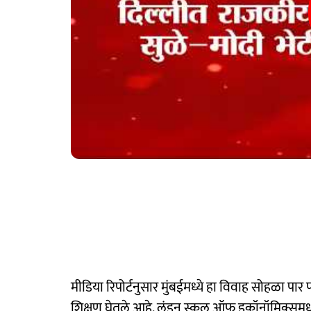
मीडिया रिपोर्टनुसार मुंबईमध्ये हा विवाह सोहळा पार 
शिक्षण घेतले आहे. लंडन स्कूल ऑफ इकॉनॉमिक्समधून