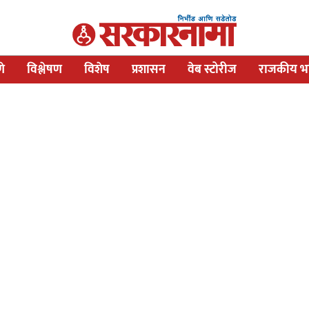
णे
विश्लेषण
विशेष
प्रशासन
वेब स्टोरीज
राजकीय भव