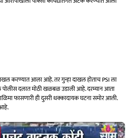
्या आरोपाखाली पोक्सो कायद्यातंर्गत अटक करण्यात आली
्हा दाखल करण्यात आला आहे. तर गुन्हा दाखल होताच PSI ला
मुळे पोलीस दलात मोठी खळबळ उडाली आहे. दरम्यान आता
 काळिमा फासणारी ही दुसरी धक्कादायक घटना समोर आली.
 आहे.