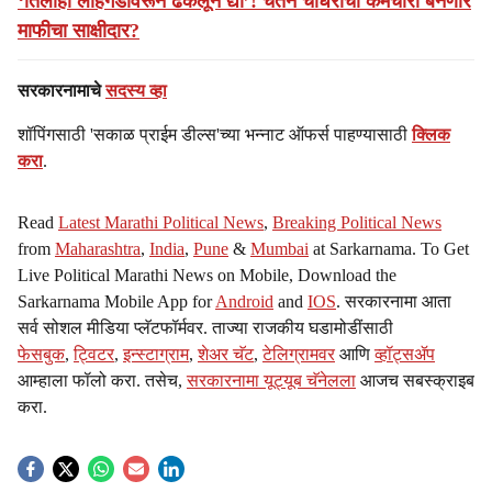
‘तिलाही लोहगडावरून ढकलून द्या’! चेतन चौधरीचा कर्मचारी बनणार
माफीचा साक्षीदार?
सरकारनामाचे
सदस्य व्हा
शॉपिंगसाठी 'सकाळ प्राईम डील्स'च्या भन्नाट ऑफर्स पाहण्यासाठी
क्लिक
करा
.
Read
Latest Marathi Political News
,
Breaking Political News
from
Maharashtra
,
India
,
Pune
&
Mumbai
at Sarkarnama. To Get
Live Political Marathi News on Mobile, Download the
Sarkarnama Mobile App for
Android
and
IOS
. सरकारनामा आता
सर्व सोशल मीडिया प्लॅटफॉर्मवर. ताज्या राजकीय घडामोडींसाठी
फेसबुक
,
ट्विटर
,
इन्स्टाग्राम
,
शेअर चॅट
,
टेलिग्रामवर
आणि
व्हॉट्सॲप
आम्हाला फॉलो करा. तसेच,
सरकारनामा यूट्यूब चॅनेलला
आजच सबस्क्राइब
करा.