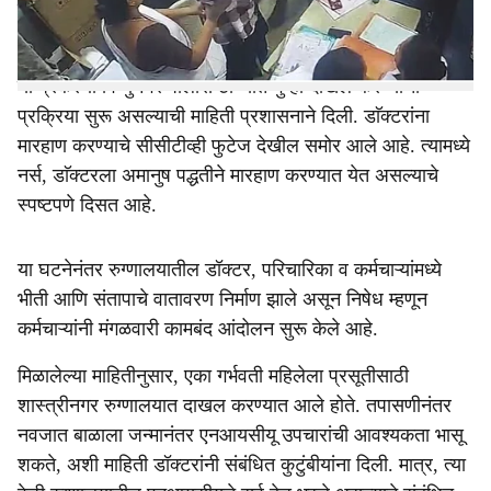
तीन महिला नर्स यांना मारहाण केल्याचा गंभीर आरोप करण्यात आला
आहे.
या प्रकरणी विष्णुनगर पोलीस ठाण्यात गुन्हा दाखल करण्याची
प्रक्रिया सुरू असल्याची माहिती प्रशासनाने दिली. डाॅक्टरांना
मारहाण करण्याचे सीसीटीव्ही फुटेज देखील समोर आले आहे. त्यामध्ये
नर्स, डाॅक्टरला अमानुष पद्धतीने मारहाण करण्यात येत असल्याचे
स्पष्टपणे दिसत आहे.
या घटनेनंतर रुग्णालयातील डॉक्टर, परिचारिका व कर्मचाऱ्यांमध्ये
भीती आणि संतापाचे वातावरण निर्माण झाले असून निषेध म्हणून
कर्मचाऱ्यांनी मंगळवारी कामबंद आंदोलन सुरू केले आहे.
मिळालेल्या माहितीनुसार, एका गर्भवती महिलेला प्रसूतीसाठी
शास्त्रीनगर रुग्णालयात दाखल करण्यात आले होते. तपासणीनंतर
नवजात बाळाला जन्मानंतर एनआयसीयू उपचारांची आवश्यकता भासू
शकते, अशी माहिती डॉक्टरांनी संबंधित कुटुंबीयांना दिली. मात्र, त्या