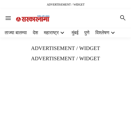
ADVERTISEMENT / WIDGET
H
ताज्या बातम्या
देश
महाराष्ट्र
मुंबई
पुणे
विश्लेषण
e
a
ADVERTISEMENT / WIDGET
d
e
ADVERTISEMENT / WIDGET
r
m
e
n
u
i
t
e
m
s