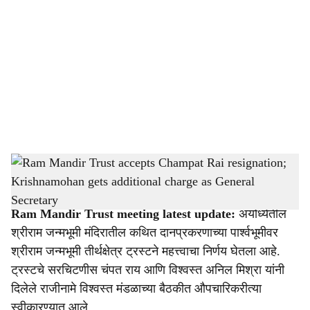
o
c
i
a
l
s
Ram Mandir Trust accepts Champat Rai resignation; Krishnamohan gets additional
h
charge as General Secretary
-
Sarkarnama
a
Ram Mandir Trust meeting latest update:
अयोध्येतील
r
श्रीराम जन्मभूमी मंदिरातील कथित दानप्रकरणाच्या पार्श्वभूमीवर
श्रीराम जन्मभूमी तीर्थक्षेत्र ट्रस्टने महत्त्वाचा निर्णय घेतला आहे.
e
ट्रस्टचे सरचिटणीस चंपत राय आणि विश्वस्त अनिल मिश्रा यांनी
दिलेले राजीनामे विश्वस्त मंडळाच्या बैठकीत औपचारिकरीत्या
स्वीकारण्यात आले.