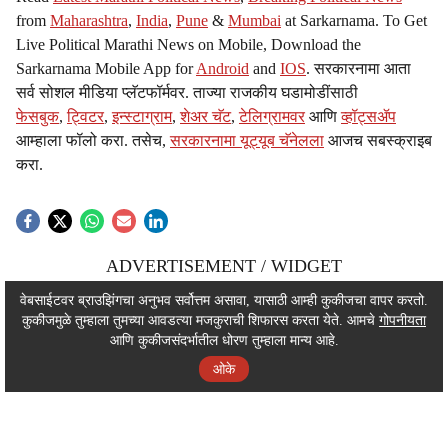
from
Maharashtra
,
India
,
Pune
&
Mumbai
at Sarkarnama. To Get
Live Political Marathi News on Mobile, Download the
Sarkarnama Mobile App for
Android
and
IOS
. सरकारनामा आता
सर्व सोशल मीडिया प्लॅटफॉर्मवर. ताज्या राजकीय घडामोडींसाठी
फेसबुक
,
ट्विटर
,
इन्स्टाग्राम
,
शेअर चॅट
,
टेलिग्रामवर
आणि
व्हॉट्सॲप
आम्हाला फॉलो करा. तसेच,
सरकारनामा यूट्यूब चॅनेलला
आजच सबस्क्राइब
करा.
ADVERTISEMENT / WIDGET
ADVERTISEMENT / WIDGET
वेबसाईटवर ब्राउझिंगचा अनुभव सर्वोत्तम असावा, यासाठी आम्ही कुकीजचा वापर करतो.
कुकीजमुळे तुम्हाला तुमच्या आवडत्या मजकुराची शिफारस करता येते. आमचे
गोपनीयता
ADVERTISEMENT / WIDGET
आणि कुकीजसंदर्भातील धोरण तुम्हाला मान्य आहे.
ओके