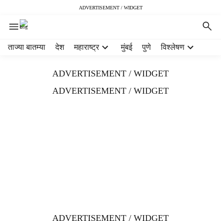
ADVERTISEMENT / WIDGET
H
ताज्या बातम्या
देश
महाराष्ट्र
मुंबई
पुणे
विश्लेषण
e
a
ADVERTISEMENT / WIDGET
d
e
ADVERTISEMENT / WIDGET
r
m
e
n
u
i
t
e
m
s
ADVERTISEMENT / WIDGET