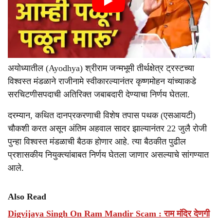
अयोध्यातील (Ayodhya) श्रीराम जन्मभूमी तीर्थक्षेत्र ट्रस्टच्या
विश्वस्त मंडळाने राजीनामे स्वीकारल्यानंतर कृष्णमोहन यांच्याकडे
सरचिटणीसपदाची अतिरिक्त जबाबदारी देण्याचा निर्णय घेतला.
दरम्यान, कथित दानप्रकरणाची विशेष तपास पथक (एसआयटी)
चौकशी करत असून अंतिम अहवाल सादर झाल्यानंतर 22 जुलै रोजी
पुन्हा विश्वस्त मंडळाची बैठक होणार आहे. त्या बैठकीत पुढील
प्रशासकीय नियुक्त्यांबाबत निर्णय घेतला जाणार असल्याचे सांगण्यात
आले.
Also Read
Digvijaya Singh On Ram Mandir Scam : राम मंदिर देणगी