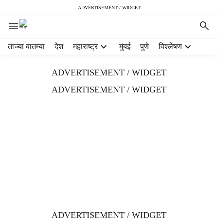
ADVERTISEMENT / WIDGET
H
ताज्या बातम्या
देश
महाराष्ट्र
मुंबई
पुणे
विश्लेषण
e
a
ADVERTISEMENT / WIDGET
d
e
ADVERTISEMENT / WIDGET
r
m
e
n
u
i
t
e
m
s
ADVERTISEMENT / WIDGET