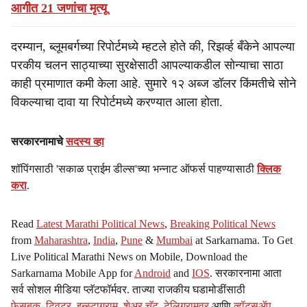
आगीत 21 जणांचा मृत्यू
दरम्यान, ब्लूमबर्गच्या रिपोर्टमध्ये म्हटले होते की, रिझर्व्ह बँकेने आपल्या
परकीय चलन साठ्याच्या सुरक्षेसाठी आपल्याकडील सोन्याचा साठा
काही प्रमाणात कमी केला आहे. सुमारे १२ अब्ज डॉलर किंमतीचे सोने
विकल्याचा दावा या रिपोर्टमध्ये करण्यात आला होता.
सरकारनामाचे
सदस्य व्हा
शॉपिंगसाठी 'सकाळ प्राईम डील्स'च्या भन्नाट ऑफर्स पाहण्यासाठी
क्लिक
करा
.
Read
Latest Marathi Political News
,
Breaking Political News
from
Maharashtra
,
India
,
Pune
&
Mumbai
at Sarkarnama. To Get
Live Political Marathi News on Mobile, Download the
Sarkarnama Mobile App for
Android
and
IOS
. सरकारनामा आता
सर्व सोशल मीडिया प्लॅटफॉर्मवर. ताज्या राजकीय घडामोडींसाठी
फेसबुक
,
ट्विटर
,
इन्स्टाग्राम
,
शेअर चॅट
,
टेलिग्रामवर
आणि
व्हॉट्सॲप