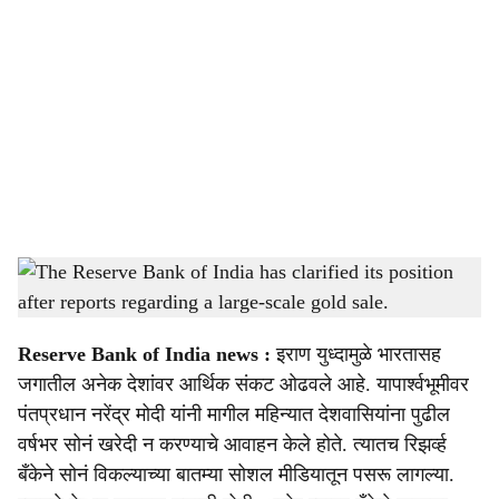
o
c
i
a
l
s
The Reserve Bank of India has clarified its position after reports regarding a large-scale
h
gold sale.
-
Sarkarnama
a
Reserve Bank of India news :
इराण युध्दामुळे भारतासह
r
जगातील अनेक देशांवर आर्थिक संकट ओढवले आहे. यापार्श्वभूमीवर
पंतप्रधान नरेंद्र मोदी यांनी मागील महिन्यात देशवासियांना पुढील
e
वर्षभर सोनं खरेदी न करण्याचे आवाहन केले होते. त्यातच रिझर्व्ह
बँकेने सोनं विकल्याच्या बातम्या सोशल मीडियातून पसरू लागल्या.