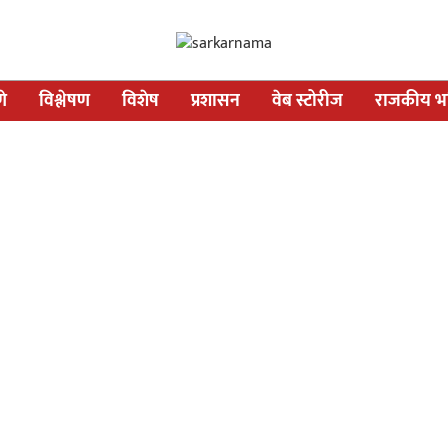
णे
विश्लेषण
विशेष
प्रशासन
वेब स्टोरीज
राजकीय भव