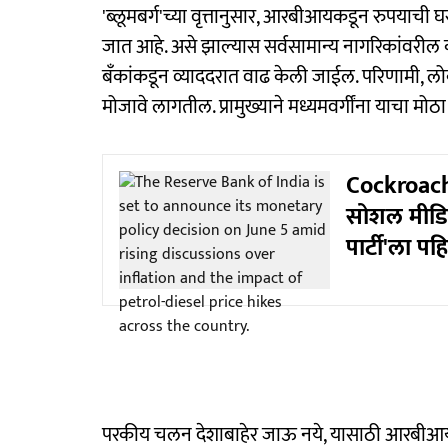
'ब्लूमबर्ग'च्या वृत्तानुसार, आरबीआयकडून रुपयाची 
जात आहे. असे झाल्यास सर्वसामान्य नागरिकांवरील कर
बँकांकडून व्याददरात वाढ केली जाईल. परिणामी, लोक
मोजावे लागतील. प्रामुख्याने मध्यमवर्गींना याचा म
Cockroach 
सोशल मीडि
पार्टी'ला प
परकीय चलन देशाबाहेर जाऊ नये, यासाठी आरबी