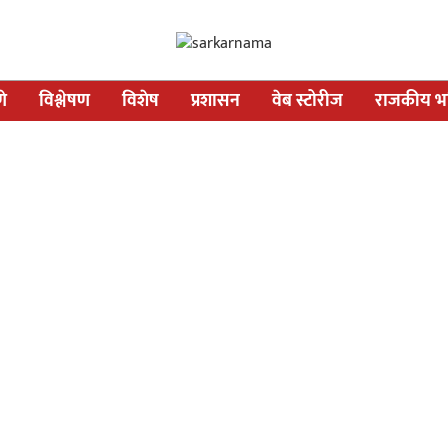
णे
विश्लेषण
विशेष
प्रशासन
वेब स्टोरीज
राजकीय भव