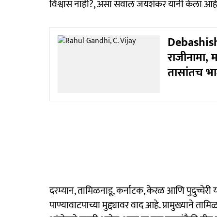
विश्वास नाही?, असा सवाल जयशंकर यांनी केला आहे
Debashis
राजीनामा, माज
तासांतच भाज
दरम्यान, तामिळनाडू, कर्नाटक, केरळ आणि पुदुच्चेरी या
पाण्यावाटपाच्या मुद्द्यावर वाद आहे. प्रामुख्याने ता