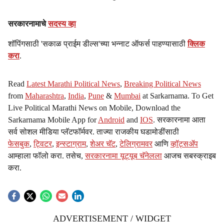
सरकारनामाचे
सदस्य व्हा
शॉपिंगसाठी 'सकाळ प्राईम डील्स'च्या भन्नाट ऑफर्स पाहण्यासाठी
क्लिक
करा
.
Read
Latest Marathi Political News
,
Breaking Political News
from
Maharashtra
,
India
,
Pune
&
Mumbai
at Sarkarnama. To Get
Live Political Marathi News on Mobile, Download the
Sarkarnama Mobile App for
Android
and
IOS
. सरकारनामा आता
सर्व सोशल मीडिया प्लॅटफॉर्मवर. ताज्या राजकीय घडामोडींसाठी
फेसबुक
,
ट्विटर
,
इन्स्टाग्राम
,
शेअर चॅट
,
टेलिग्रामवर
आणि
व्हॉट्सॲप
आम्हाला फॉलो करा. तसेच,
सरकारनामा यूट्यूब चॅनेलला
आजच सबस्क्राइब
करा.
ADVERTISEMENT / WIDGET