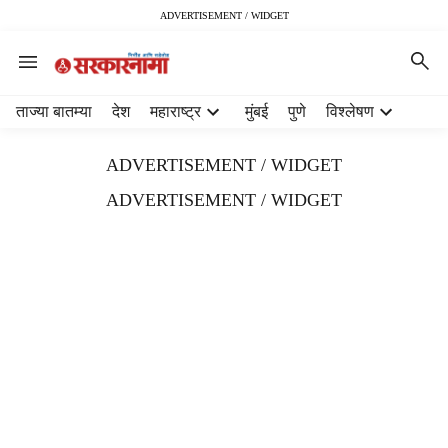
ADVERTISEMENT / WIDGET
H
ताज्या बातम्या
देश
महाराष्ट्र
मुंबई
पुणे
विश्लेषण
e
a
ADVERTISEMENT / WIDGET
d
e
ADVERTISEMENT / WIDGET
r
m
e
n
u
i
t
e
m
s