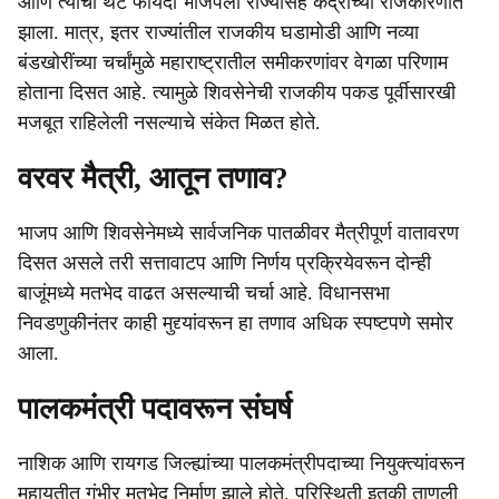
आणि त्याचा थेट फायदा भाजपला राज्यासह केंद्राच्या राजकारणात
झाला. मात्र, इतर राज्यांतील राजकीय घडामोडी आणि नव्या
बंडखोरींच्या चर्चांमुळे महाराष्ट्रातील समीकरणांवर वेगळा परिणाम
होताना दिसत आहे. त्यामुळे शिवसेनेची राजकीय पकड पूर्वीसारखी
मजबूत राहिलेली नसल्याचे संकेत मिळत होते.
वरवर मैत्री, आतून तणाव?
भाजप आणि शिवसेनेमध्ये सार्वजनिक पातळीवर मैत्रीपूर्ण वातावरण
दिसत असले तरी सत्तावाटप आणि निर्णय प्रक्रियेवरून दोन्ही
बाजूंमध्ये मतभेद वाढत असल्याची चर्चा आहे. विधानसभा
निवडणुकीनंतर काही मुद्द्यांवरून हा तणाव अधिक स्पष्टपणे समोर
आला.
पालकमंत्री पदावरून संघर्ष
नाशिक आणि रायगड जिल्ह्यांच्या पालकमंत्रीपदाच्या नियुक्त्यांवरून
महायुतीत गंभीर मतभेद निर्माण झाले होते. परिस्थिती इतकी ताणली