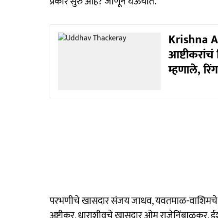
प्रकार सुरु आहे? जाणून घेऊयात.
Krishna Ash
आष्टीकरांच
म्हणाले, रिं
परभणीचे खासदार संजय जाधव, यवतमाळ-वाशिमचे ख
अष्टीकर, धाराशीवचे खासदार ओम राजेनिंबाळकर, ईश