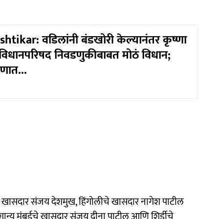
tikar: वडिलांनी बंडखोरी केल्यानंतर कृष्णा
ं विधानपरिषद निवडणुकीबाबत मोठं विधान;
गणात...
ासदार संजय देशमुख, हिंगोलीचे खासदार नागेश पाटील
ान्य मुंबईचे खासदार संजय दीना पाटील आणि शिर्डीचे