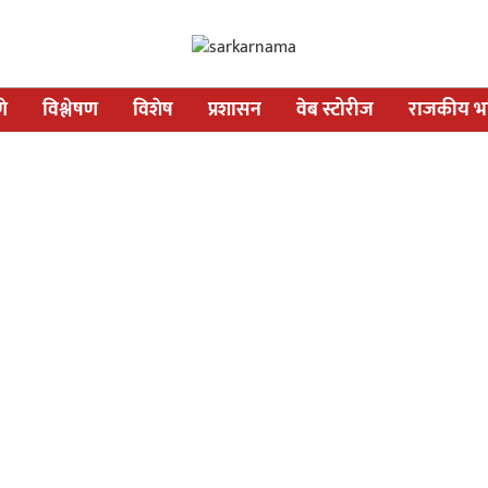
णे
विश्लेषण
विशेष
प्रशासन
वेब स्टोरीज
राजकीय भव