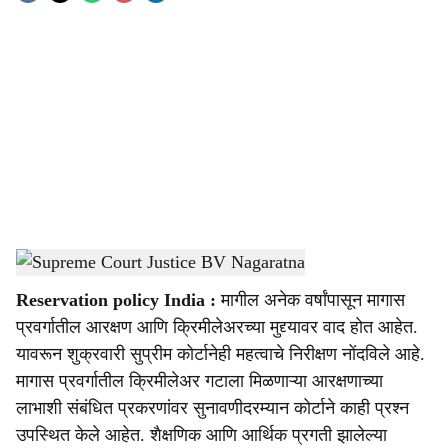
o
c
i
a
l
s
Supreme Court Justice BV Nagaratna
-
Sarkarnama
h
Reservation policy India :
मागील अनेक वर्षांपासून मागास
a
प्रवर्गातील आरक्षण आणि क्रिमीलेअरच्या मुद्द्यावर वाद होत आहेत.
r
यावरून शुक्रवारी सुप्रीम कोर्टानेही महत्वाचे निरीक्षण नोंदविले आहे.
मागास प्रवर्गातील क्रिमीलेअर गटाला मिळणाऱ्या आरक्षणाच्या
e
लाभाशी संबंधित प्रकरणांवर सुनावणीदरम्यान कोर्टाने काही प्रश्न
उपस्थित केले आहेत. शैक्षणिक आणि आर्थिक प्रगती झालेल्या