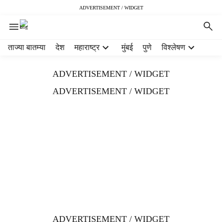
ADVERTISEMENT / WIDGET
H
ताज्या बातम्या
देश
महाराष्ट्र
मुंबई
पुणे
विश्लेषण
e
a
ADVERTISEMENT / WIDGET
d
e
ADVERTISEMENT / WIDGET
r
m
e
n
u
i
t
e
m
s
ADVERTISEMENT / WIDGET