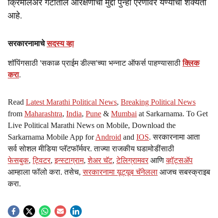
क्रिमीलेअर गटातील आरक्षणाचा मुद्दा पुन्हा ऐरणीवर येण्याची शक्यता
आहे.
सरकारनामाचे
सदस्य व्हा
शॉपिंगसाठी 'सकाळ प्राईम डील्स'च्या भन्नाट ऑफर्स पाहण्यासाठी
क्लिक
करा
.
Read
Latest Marathi Political News
,
Breaking Political News
from
Maharashtra
,
India
,
Pune
&
Mumbai
at Sarkarnama. To Get
Live Political Marathi News on Mobile, Download the
Sarkarnama Mobile App for
Android
and
IOS
. सरकारनामा आता
सर्व सोशल मीडिया प्लॅटफॉर्मवर. ताज्या राजकीय घडामोडींसाठी
फेसबुक
,
ट्विटर
,
इन्स्टाग्राम
,
शेअर चॅट
,
टेलिग्रामवर
आणि
व्हॉट्सॲप
आम्हाला फॉलो करा. तसेच,
सरकारनामा यूट्यूब चॅनेलला
आजच सबस्क्राइब
करा.