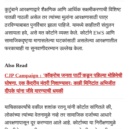
कुटुंबाने आरक्षणाद्वारे शैक्षणिक आणि आर्थिक सक्षमीकरणाची विशिष्ट
पातळी गाठली असेल तर त्यांच्या मुलांना आरक्षणासाठी पात्र
ठरविण्याबाबत पुनर्विचार झाला पाहिजे. यामध्ये काहीतरी संतुलन
असायला हवे, असे मत कोर्टाने व्यक्त केले. कोर्टाने EWS आणि
सामाजिकदृष्ट्या मागासलेल्या घटकांसाठी असलेल्या आरक्षणातील
फरकाचाही या सुनवाणीदरम्यान उल्लेख केला.
Also Read
CJP Campaign : 'कॉक्रोच जनता पार्टी'कडून पहिल्या मोहिमेची
घोषणा, एक केंद्रीय मंत्री निशाण्यावर; काही मिनिटांत अभिजीत
दीपके यांना जीवे मारण्याची धमकी
याचिकाकर्त्यांचे वकील शशांक रतनू यांनी कोर्टात सांगितले की,
लोकांच्या त्यांच्या वेतनामुळे नव्हे तर सामाजिक दर्जाच्या आधारे
आरक्षणापासून दूर करण्यात आले आहे. कोर्टाच्या या निरीक्षणामुळे