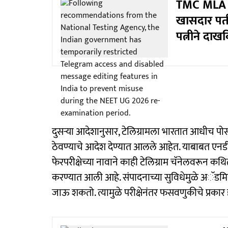
TMC MLA ne
खासदार पती
पत्नीने दा
दुसऱ्या आदेशानुसार, टेलिग्रामला भारतात आधीच पोस्
ठेवण्याचे आदेश देण्यात आलले आहेत. याबाबत एनड
फेरपरीक्षेच्या नावाने काही टेलिग्राम चॅनेलवरून कथ
करण्यात आली आहे. संपादनाच्या सुविधेमुळे अॅडमि
जाऊ शकतो. त्यामुळे परीक्षेनंतर फसवणुकीचे प्रका