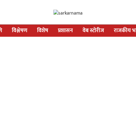
णे
विश्लेषण
विशेष
प्रशासन
वेब स्टोरीज
राजकीय भव