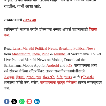
आहेत. ते पक्ष बदलण्यात तरबेज आहेत. नयना या आमच्यासोबतच
राहतील, याची आशा आहे.
सरकारनामाचे
सदस्य व्हा
शॉपिंगसाठी 'सकाळ प्राईम डील्स'च्या भन्नाट ऑफर्स पाहण्यासाठी
क्लिक
करा
.
Read
Latest Marathi Political News
,
Breaking Political News
from
Maharashtra
,
India
,
Pune
&
Mumbai
at Sarkarnama. To Get
Live Political Marathi News on Mobile, Download the
Sarkarnama Mobile App for
Android
and
IOS
. सरकारनामा आता
सर्व सोशल मीडिया प्लॅटफॉर्मवर. ताज्या राजकीय घडामोडींसाठी
फेसबुक
,
ट्विटर
,
इन्स्टाग्राम
,
शेअर चॅट
,
टेलिग्रामवर
आणि
व्हॉट्सॲप
आम्हाला फॉलो करा. तसेच,
सरकारनामा यूट्यूब चॅनेलला
आजच सबस्क्राइब
करा.