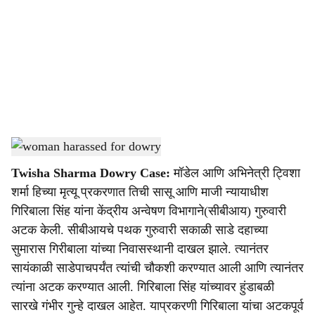
c
i
a
l
s
woman harassed for dowry
-
Sarkarnama
h
Twisha Sharma Dowry Case:
मॉडेल आणि अभिनेत्री ट्विशा
a
शर्मा हिच्या मृत्यू प्रकरणात तिची सासू आणि माजी न्यायाधीश
r
गिरिबाला सिंह यांना केंद्रीय अन्वेषण विभागाने(सीबीआय) गुरुवारी
अटक केली. सीबीआयचे पथक गुरुवारी सकाळी साडे दहाच्या
e
सुमारास गिरीबाला यांच्या निवासस्थानी दाखल झाले. त्यानंतर
सायंकाळी साडेपाचपर्यंत त्यांची चौकशी करण्यात आली आणि त्यानंतर
त्यांना अटक करण्यात आली. गिरिबाला सिंह यांच्यावर हुंडाबळी
सारखे गंभीर गुन्हे दाखल आहेत. याप्रकरणी गिरिबाला यांचा अटकपूर्व