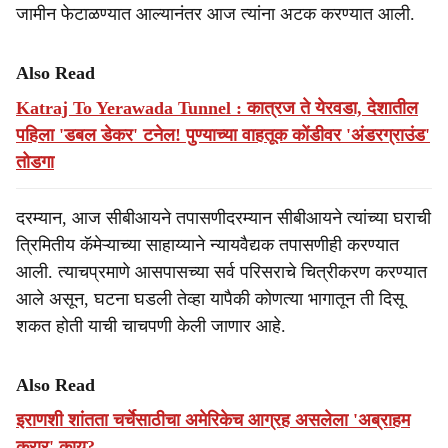
जामीन फेटाळण्यात आल्यानंतर आज त्यांना अटक करण्यात आली.
Also Read
Katraj To Yerawada Tunnel : कात्रज ते येरवडा, देशातील
पहिला 'डबल डेकर' टनेल! पुण्याच्या वाहतूक कोंडीवर 'अंडरग्राउंड'
तोडगा
दरम्यान, आज सीबीआयने तपासणीदरम्यान सीबीआयने त्यांच्या घराची
त्रिमितीय कॅमेऱ्याच्या साहाय्याने न्यायवैद्यक तपासणीही करण्यात
आली. त्याचप्रमाणे आसपासच्या सर्व परिसराचे चित्रीकरण करण्यात
आले असून, घटना घडली तेव्हा यापैकी कोणत्या भागातून ती दिसू
शकत होती याची चाचपणी केली जाणार आहे.
Also Read
इराणशी शांतता चर्चेसाठीचा अमेरिकेच आग्रह असलेला 'अब्राहम
करार' काय?