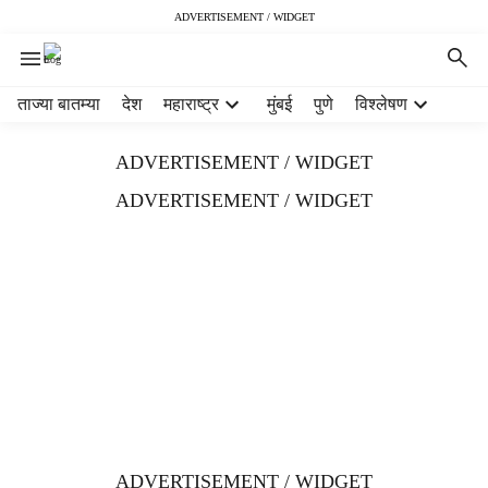
ADVERTISEMENT / WIDGET
H
ताज्या बातम्या
देश
महाराष्ट्र
मुंबई
पुणे
विश्लेषण
e
a
ADVERTISEMENT / WIDGET
d
e
ADVERTISEMENT / WIDGET
r
m
e
n
u
i
t
e
m
s
ADVERTISEMENT / WIDGET