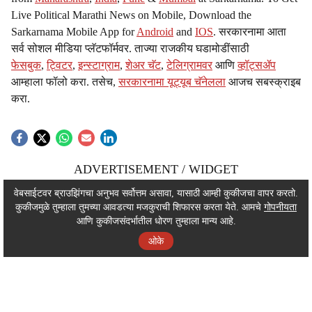
Live Political Marathi News on Mobile, Download the
Sarkarnama Mobile App for
Android
and
IOS
. सरकारनामा आता
सर्व सोशल मीडिया प्लॅटफॉर्मवर. ताज्या राजकीय घडामोडींसाठी
फेसबुक
,
ट्विटर
,
इन्स्टाग्राम
,
शेअर चॅट
,
टेलिग्रामवर
आणि
व्हॉट्सॲप
आम्हाला फॉलो करा. तसेच,
सरकारनामा यूट्यूब चॅनेलला
आजच सबस्क्राइब
करा.
ADVERTISEMENT / WIDGET
ADVERTISEMENT / WIDGET
वेबसाईटवर ब्राउझिंगचा अनुभव सर्वोत्तम असावा, यासाठी आम्ही कुकीजचा वापर करतो.
कुकीजमुळे तुम्हाला तुमच्या आवडत्या मजकुराची शिफारस करता येते. आमचे
गोपनीयता
ADVERTISEMENT / WIDGET
आणि कुकीजसंदर्भातील धोरण तुम्हाला मान्य आहे.
ओके