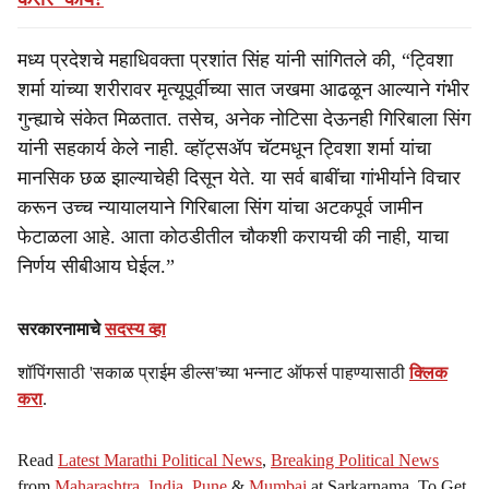
मध्य प्रदेशचे महाधिवक्ता प्रशांत सिंह यांनी सांगितले की, “ट्विशा
शर्मा यांच्या शरीरावर मृत्यूपूर्वीच्या सात जखमा आढळून आल्याने गंभीर
गुन्ह्याचे संकेत मिळतात. तसेच, अनेक नोटिसा देऊनही गिरिबाला सिंग
यांनी सहकार्य केले नाही. व्हॉट्सअ‍ॅप चॅटमधून ट्विशा शर्मा यांचा
मानसिक छळ झाल्याचेही दिसून येते. या सर्व बाबींचा गांभीर्याने विचार
करून उच्च न्यायालयाने गिरिबाला सिंग यांचा अटकपूर्व जामीन
फेटाळला आहे. आता कोठडीतील चौकशी करायची की नाही, याचा
निर्णय सीबीआय घेईल.”
सरकारनामाचे
सदस्य व्हा
शॉपिंगसाठी 'सकाळ प्राईम डील्स'च्या भन्नाट ऑफर्स पाहण्यासाठी
क्लिक
करा
.
Read
Latest Marathi Political News
,
Breaking Political News
from
Maharashtra
,
India
,
Pune
&
Mumbai
at Sarkarnama. To Get