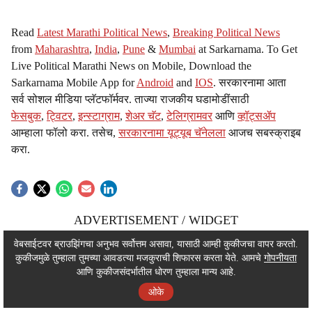
Read
Latest Marathi Political News
,
Breaking Political News
from
Maharashtra
,
India
,
Pune
&
Mumbai
at Sarkarnama. To Get
Live Political Marathi News on Mobile, Download the
Sarkarnama Mobile App for
Android
and
IOS
. सरकारनामा आता
सर्व सोशल मीडिया प्लॅटफॉर्मवर. ताज्या राजकीय घडामोडींसाठी
फेसबुक
,
ट्विटर
,
इन्स्टाग्राम
,
शेअर चॅट
,
टेलिग्रामवर
आणि
व्हॉट्सॲप
आम्हाला फॉलो करा. तसेच,
सरकारनामा यूट्यूब चॅनेलला
आजच सबस्क्राइब
करा.
ADVERTISEMENT / WIDGET
ADVERTISEMENT / WIDGET
वेबसाईटवर ब्राउझिंगचा अनुभव सर्वोत्तम असावा, यासाठी आम्ही कुकीजचा वापर करतो.
कुकीजमुळे तुम्हाला तुमच्या आवडत्या मजकुराची शिफारस करता येते. आमचे
गोपनीयता
ADVERTISEMENT / WIDGET
आणि कुकीजसंदर्भातील धोरण तुम्हाला मान्य आहे.
ओके