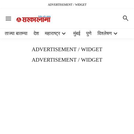
ADVERTISEMENT / WIDGET
H
ताज्या बातम्या
देश
महाराष्ट्र
मुंबई
पुणे
विश्लेषण
e
a
ADVERTISEMENT / WIDGET
d
e
ADVERTISEMENT / WIDGET
r
m
e
n
u
i
t
e
m
s