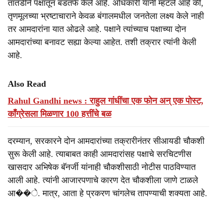
तातडीने पक्षातून बडतर्फ केले आहे. अधिकारी यांनी म्हटले आहे की,
तृणमूलच्या भ्रष्टाचाराने केवळ बंगालमधील जनतेला लक्ष्य केले नाही
तर आमदारांना यात ओढले आहे. पक्षाने त्यांच्याच पक्षाच्या दोन
आमदारांच्या बनावट सह्या केल्या आहेत. तशी तक्रार त्यांनी केली
आहे.
Also Read
Rahul Gandhi news : राहुल गांधींचा एक फोन अन् एक पोस्ट,
काँग्रेसला मिळणार 100 हत्तींचे बळ
दरम्यान, सरकारने दोन आमदारांच्या तक्रारीनंतर सीआयडी चौकशी
सुरू केली आहे. त्याबाबत काही आमदारांसह पक्षाचे सरचिटणीस
खासदार अभिषेक बॅनर्जी यांनाही चौकशीसाठी नोटीस पाठविण्यात
आली आहे. त्यांनी आजारपणाचे कारण देत चौकशीला जाणे टाळले
आ��े. मात्र, आता हे प्रकरण चांगलेच तापण्याची शक्यता आहे.