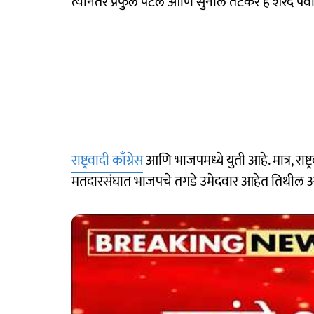
त्यानंतर प्रफुल पटेल आणि सुनील तटकरे हे शरद पवारां
राष्ट्रवादी काँग्रेस
आणि भाजपमध्ये युती आहे. मात्र, रा
मतदारसंघात भाजपचे तगडे उमेदवार आहेत तिथील आमदार