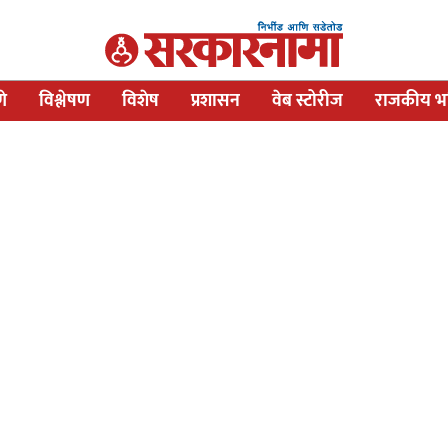
णे
विश्लेषण
विशेष
प्रशासन
वेब स्टोरीज
राजकीय भव