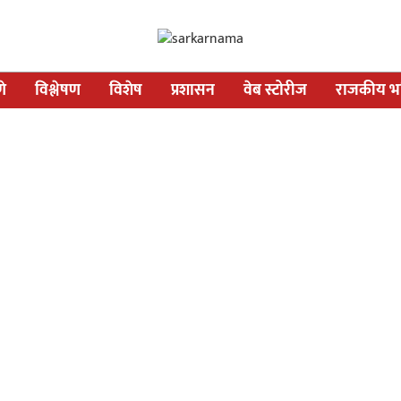
णे
विश्लेषण
विशेष
प्रशासन
वेब स्टोरीज
राजकीय भव