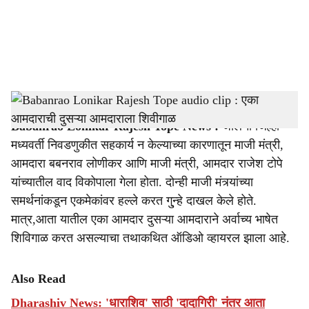
i
a
l
s
Rajesh Tope,Babanrao Lonikar
-
sarkarnama
h
Babanrao Lonikar Rajesh Tope News :
जालना जिल्हा
a
मध्यवर्ती निवडणुकीत सहकार्य न केल्याच्या कारणातून माजी मंत्री,
r
आमदारा बबनराव लोणीकर आणि माजी मंत्री, आमदार राजेश टोपे
यांच्यातील वाद विकोपाला गेला होता. दोन्ही माजी मंत्र्यांच्या
e
समर्थनांकडून एकमेकांवर हल्ले करत गु्न्हे दाखल केले होते.
मात्र,आता यातील एका आमदार दुसऱ्या आमदाराने अर्वाच्य भाषेत
शिविगाळ करत असल्याचा तथाकथित ऑडिओ व्हायरल झाला आहे.
Also Read
Dharashiv News: 'धाराशिव' साठी 'दादागिरी' नंतर आता