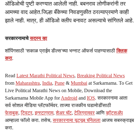
ऑडिओची पुष्टी करण्यात आलेली नाही. बबनराव लोणीकरांनी तर
आमच्या वाद आहेत.जिल्हा बँकेच्या निवडणुकीत ठरल्याप्रमाणे काही
झाले नाही. मात्र, ही ऑडिओ क्लीप बनावट असल्याचे सांगितले आहे.
सरकारनामाचे
सदस्य व्हा
शॉपिंगसाठी 'सकाळ प्राईम डील्स'च्या भन्नाट ऑफर्स पाहण्यासाठी
क्लिक
करा
.
Read
Latest Marathi Political News
,
Breaking Political News
from
Maharashtra
,
India
,
Pune
&
Mumbai
at Sarkarnama. To Get
Live Political Marathi News on Mobile, Download the
Sarkarnama Mobile App for
Android
and
IOS
. सरकारनामा आता
सर्व सोशल मीडिया प्लॅटफॉर्मवर. ताज्या राजकीय घडामोडींसाठी
फेसबुक
,
ट्विटर
,
इन्स्टाग्राम
,
शेअर चॅट
,
टेलिग्रामवर
आणि
व्हॉट्सॲप
आम्हाला फॉलो करा. तसेच,
सरकारनामा यूट्यूब चॅनेलला
आजच सबस्क्राइब
करा.