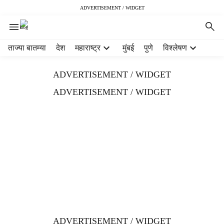
ADVERTISEMENT / WIDGET
H
ताज्या बातम्या
देश
महाराष्ट्र
मुंबई
पुणे
विश्लेषण
e
a
ADVERTISEMENT / WIDGET
d
e
ADVERTISEMENT / WIDGET
r
m
e
n
u
i
t
e
m
s
ADVERTISEMENT / WIDGET