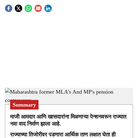
S
o
c
i
a
l
s
Maharashtra former MLA's And MP's pension controversy
-
sarkarnama
h
Summary
a
माजी आमदार आणि खासदारांना मिळणाऱ्या पेन्शनवरून राज्यात
r
नवा वाद निर्माण झाला आहे.
e
राज्याच्या तिजोरीवर पडणारा आर्थिक ताण लक्षात घेता ही