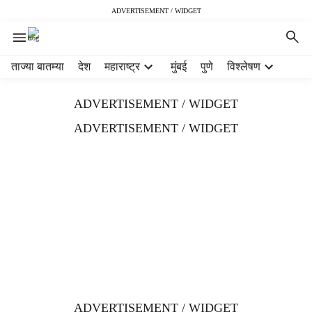
ADVERTISEMENT / WIDGET
H
ताज्या बातम्या
देश
महाराष्ट्र
मुंबई
पुणे
विश्लेषण
e
a
ADVERTISEMENT / WIDGET
d
e
ADVERTISEMENT / WIDGET
r
m
e
n
u
i
t
e
m
s
ADVERTISEMENT / WIDGET