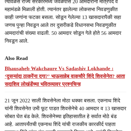
त्यावेळेस राज्य सरकारमध्ये जवळपास 20 आमदारांना मंत्रिपद व
महामंडळे मिळाली होती. त्यानंतर झालेल्या लोकसभा निवडणुकीत
काही जणांना फटका बसला. सोडून गेलेल्या 13 खासदारापैकी सहा
जणच पुन्हा निवडून आले तर दुसरीकडे विधानसभा निवडणुकीत
आमदारांची संख्या वाढली. 50 आमदार सोडून गेले होते 56 आमदार
निवडून आले.
Also Read
Bhausaheb Wakchaure Vs Sadashiv Lokhande :
‘दुसऱ्यांदा ठाकरेंना दगा?’ भाऊसाहेब वाकचौरे शिंदे शिवसेनेत? आता
सदाशिव लोखंडेंच्या भवितव्यावर प्रश्नचिन्ह
21 जून 2022 साली शिवसेनेला मोठा धक्का बसला. एकनाथ शिंदे
यांनी शिवसेनेत उभी फूट पाडत शिवसेनेचे 40 आमदार व 13 खासदार
सोबत घेत बंड केले. शिवसेनेच्या इतिहासातील हे सर्वात मोठे बंड
आहे. आतापर्यंतची एकनाथ शिंदे यांची राजकीय कारकीर्द पाहता