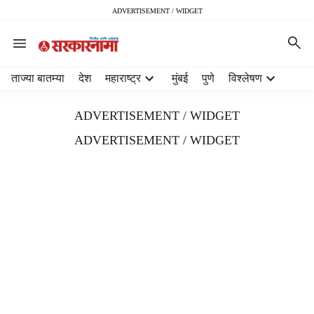
ADVERTISEMENT / WIDGET
H
ताज्या बातम्या
देश
महाराष्ट्र
मुंबई
पुणे
विश्लेषण
e
a
ADVERTISEMENT / WIDGET
d
e
ADVERTISEMENT / WIDGET
r
m
e
n
u
i
t
e
m
s