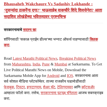
Bhausaheb Wakchaure Vs Sadashiv Lokhande :
‘दुसऱ्यांदा ठाकरेंना दगा?’ भाऊसाहेब वाकचौरे शिंदे शिवसेनेत? आता
सदाशिव लोखंडेंच्या भवितव्यावर प्रश्नचिन्ह
सरकारनामाचे
सदस्य व्हा
शॉपिंगसाठी 'सकाळ प्राईम डील्स'च्या भन्नाट ऑफर्स पाहण्यासाठी
क्लिक
करा
.
Read
Latest Marathi Political News
,
Breaking Political News
from
Maharashtra
,
India
,
Pune
&
Mumbai
at Sarkarnama. To Get
Live Political Marathi News on Mobile, Download the
Sarkarnama Mobile App for
Android
and
IOS
. सरकारनामा आता
सर्व सोशल मीडिया प्लॅटफॉर्मवर. ताज्या राजकीय घडामोडींसाठी
फेसबुक
,
ट्विटर
,
इन्स्टाग्राम
,
शेअर चॅट
,
टेलिग्रामवर
आणि
व्हॉट्सॲप
आम्हाला फॉलो करा. तसेच,
सरकारनामा यूट्यूब चॅनेलला
आजच सबस्क्राइब
करा.