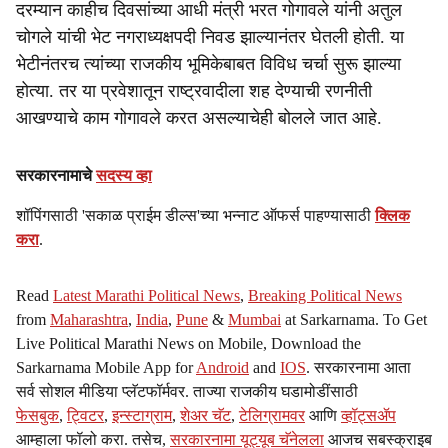
दरम्यान काहीच दिवसांच्या आधी मंत्री भरत गोगावले यांनी अतुल
चोगले यांची भेट नगराध्यक्षपदी निवड झाल्यानंतर घेतली होती. या
भेटीनंतरच त्यांच्या राजकीय भूमिकेबाबत विविध चर्चा सुरू झाल्या
होत्या. तर या प्रवेशातून राष्ट्रवादीला शह देण्याची रणनीती
आखण्याचे काम गोगावले करत असल्याचेही बोलले जात आहे.
सरकारनामाचे
सदस्य व्हा
शॉपिंगसाठी 'सकाळ प्राईम डील्स'च्या भन्नाट ऑफर्स पाहण्यासाठी
क्लिक
करा
.
Read
Latest Marathi Political News
,
Breaking Political News
from
Maharashtra
,
India
,
Pune
&
Mumbai
at Sarkarnama. To Get
Live Political Marathi News on Mobile, Download the
Sarkarnama Mobile App for
Android
and
IOS
. सरकारनामा आता
सर्व सोशल मीडिया प्लॅटफॉर्मवर. ताज्या राजकीय घडामोडींसाठी
फेसबुक
,
ट्विटर
,
इन्स्टाग्राम
,
शेअर चॅट
,
टेलिग्रामवर
आणि
व्हॉट्सॲप
आम्हाला फॉलो करा. तसेच,
सरकारनामा यूट्यूब चॅनेलला
आजच सबस्क्राइब