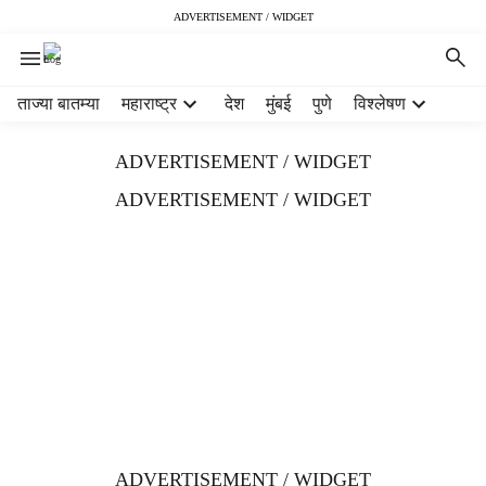
ADVERTISEMENT / WIDGET
H
ताज्या बातम्या
महाराष्ट्र
देश
मुंबई
पुणे
विश्लेषण
e
a
ADVERTISEMENT / WIDGET
d
e
ADVERTISEMENT / WIDGET
r
m
e
n
u
i
t
e
m
s
ADVERTISEMENT / WIDGET