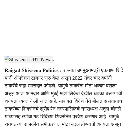
c
i
a
l
s
Shivsena UBT News
-
Sarkarnama
h
Raigad Shivsena Politics :
राज्यात उपमुख्यमंत्री एकनाथ शिंदे
a
यांनी ऑपरेशन टायगर सुरु केलं असून 2022 नंतर चार वर्षांनी
r
ठाकरेंचे सहा खासदार फोडले. यामुळे ठाकरेंना मोठा धक्का बसला
असून आता आमदार आणि मुंबई महपालिकेत देखील धक्का बसण्याची
e
शक्यता व्यक्त केली जात आहे. याबाबत शिंदेंचे नेते बोलत असतानाच
ठाकरेंच्या शिवसेनेचे श्रीवर्धन नगरपालिकेचे नगराध्यक्ष अतुल चोगले
यांच्यासह त्यांचा गट शिंदेंच्या शिवसेनेत प्रवेश करणार आहे. यामुळे
रायगडच्या राजकीय समीकरणात मोठा बदल होण्याची शक्यता असून