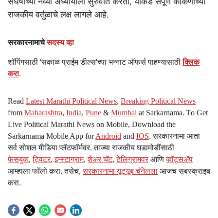
संघर्षाच्या नव्या अध्यायाला सुरुवात करतो, याकडे संपूर्ण कोकणाच्या
राजकीय वर्तुळाचे लक्ष लागले आहे.
सरकारनामाचे
सदस्य व्हा
शॉपिंगसाठी 'सकाळ प्राईम डील्स'च्या भन्नाट ऑफर्स पाहण्यासाठी
क्लिक
करा
.
Read
Latest Marathi Political News
,
Breaking Political News
from
Maharashtra
,
India
,
Pune
&
Mumbai
at Sarkarnama. To Get
Live Political Marathi News on Mobile, Download the
Sarkarnama Mobile App for
Android
and
IOS
. सरकारनामा आता
सर्व सोशल मीडिया प्लॅटफॉर्मवर. ताज्या राजकीय घडामोडींसाठी
फेसबुक
,
ट्विटर
,
इन्स्टाग्राम
,
शेअर चॅट
,
टेलिग्रामवर
आणि
व्हॉट्सॲप
आम्हाला फॉलो करा. तसेच,
सरकारनामा यूट्यूब चॅनेलला
आजच सबस्क्राइब
करा.