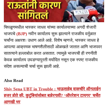
चिपळूणमधील भास्कर जाधव यांच्या कार्यालयाच्या अगदी शेजारी
भाजपचे
(BJP)
नवीन कार्यालय सुरू झाल्याने राजकीय वर्तुळात
चर्चांना अक्षरशः उधाण आले आहे. विशेष म्हणजे, भास्कर जाधव हे
आपल्या आक्रमक भाषणशैलीसाठी ओळखले जातात आणि भाजपवर
सातत्याने हल्लाबोल करत असतात. त्यामुळे भाजपची ही रणनीती
केवळ कार्यालय उघडण्यापुरती मर्यादित नसून एक स्पष्ट राजकीय
संदेश असल्याची चर्चा सुरू झाली आहे.
Also Read
Shiv Sena UBT in Trouble : भाऊसाहेब वाकचौरे ऑनलाईन
हजर होते की, कुटुंबियांसोबत बाहेरगावी? ‘ऑपरेशन टायगर’ चर्चेत
आणखी भर