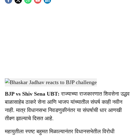
S
o
c
i
a
l
s
Bhaskar Jadhav reacts to BJP challenge
-
Sarkarnama
h
BJP vs Shiv Sena UBT:
राज्याच्या राजकारणात शिवसेना उद्धव
a
बाळासाहेब ठाकरे सेना आणि भाजप यांच्यातील संघर्ष काही नवीन
r
नाही. मात्र विधानसभा निवडणुकीनंतर या संघर्षाची धार आणखी
तीक्ष्ण झाल्याचे दिसत आहे.
e
महायुतीला स्पष्ट बहुमत मिळाल्यानंतर विधानसभेतील विरोधी