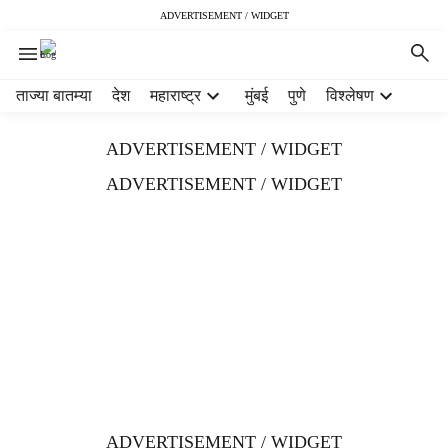
ADVERTISEMENT / WIDGET
H
ताज्या बातम्या
देश
महाराष्ट्र
मुंबई
पुणे
विश्लेषण
e
a
ADVERTISEMENT / WIDGET
d
e
ADVERTISEMENT / WIDGET
r
m
e
n
u
i
t
e
m
s
ADVERTISEMENT / WIDGET