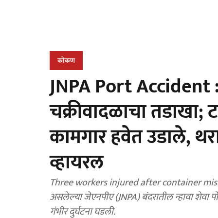
कोकण
JNPA Port Accident :
चक्रीवादळाचा तडाखा; ट
कामगार हवेत उडाले, थर
व्हायरल
Three workers injured after container misha
असलेल्या जेएनपीए (JNPA) बंदरातील न्हावा शेवा पोर
गंभीर दुर्घटना घडली.