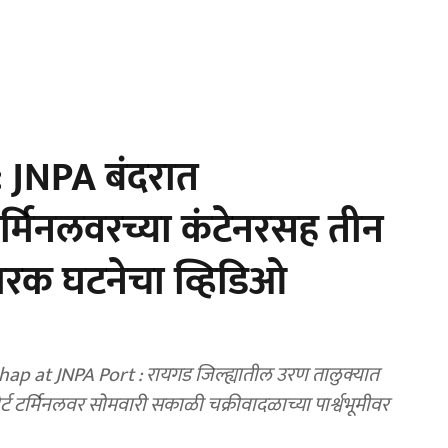
 JNPA बंदरात
र्मिनलवरच्या कंटेनरसह तीन
ारक घटनेचा व्हिडिओ
p at JNPA Port : रायगड जिल्ह्यातील उरण तालुक्यात
्ट टर्मिनलवर सोमवारी सकाळी चक्रीवादळाच्या पार्श्वभूमीवर