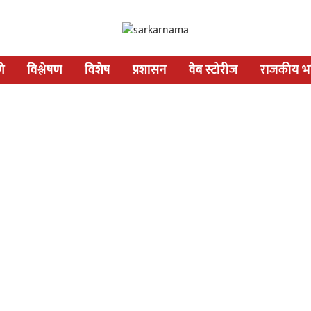
णे
विश्लेषण
विशेष
प्रशासन
वेब स्टोरीज
राजकीय भव