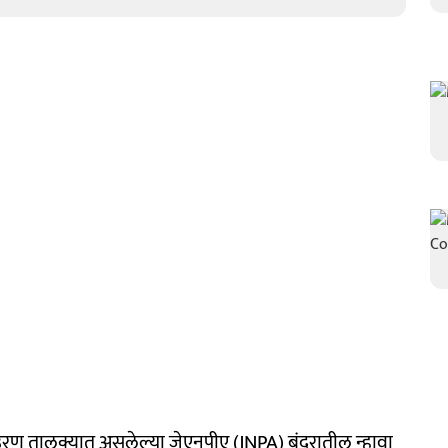
उरण तालुक्यात असलेल्या जेएनपीए (JNPA) बंदरातील न्हावा