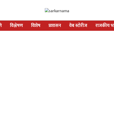
णे
विश्लेषण
विशेष
प्रशासन
वेब स्टोरीज
राजकीय भव