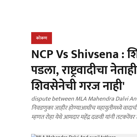
कोकण
NCP Vs Shivsena : शिं
पडला, राष्ट्रवादीचा नेत
शिवसेनेची गरज नाही'
dispute between MLA Mahendra Dalvi And suni
निवडणुका जाहीर होण्याआधीच महायुतीमध्ये वादाची
म्हणत रोहा येथे आमदार महेंद्र दळवी यांनी तटकरेंवर