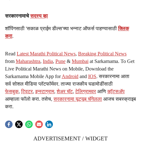
सरकारनामाचे
सदस्य व्हा
शॉपिंगसाठी 'सकाळ प्राईम डील्स'च्या भन्नाट ऑफर्स पाहण्यासाठी
क्लिक
करा
.
Read
Latest Marathi Political News
,
Breaking Political News
from
Maharashtra
,
India
,
Pune
&
Mumbai
at Sarkarnama. To Get
Live Political Marathi News on Mobile, Download the
Sarkarnama Mobile App for
Android
and
IOS
. सरकारनामा आता
सर्व सोशल मीडिया प्लॅटफॉर्मवर. ताज्या राजकीय घडामोडींसाठी
फेसबुक
,
ट्विटर
,
इन्स्टाग्राम
,
शेअर चॅट
,
टेलिग्रामवर
आणि
व्हॉट्सॲप
आम्हाला फॉलो करा. तसेच,
सरकारनामा यूट्यूब चॅनेलला
आजच सबस्क्राइब
करा.
ADVERTISEMENT / WIDGET