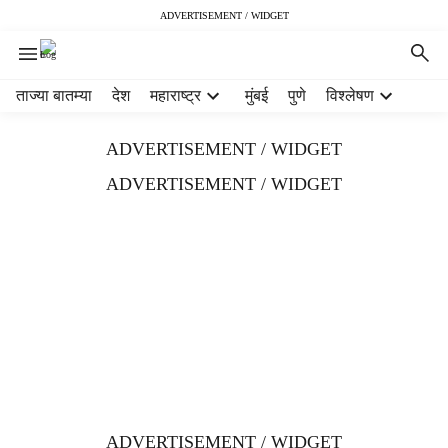
ADVERTISEMENT / WIDGET
H
ताज्या बातम्या
देश
महाराष्ट्र
मुंबई
पुणे
विश्लेषण
e
a
ADVERTISEMENT / WIDGET
d
e
ADVERTISEMENT / WIDGET
r
m
e
n
u
i
t
e
m
s
ADVERTISEMENT / WIDGET