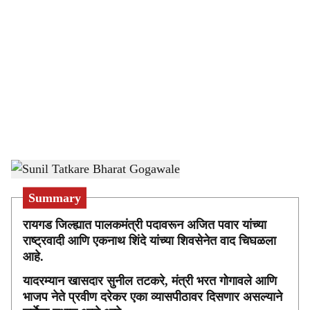
o
c
i
a
l
s
Sunil Tatkare Bharat Gogawale
-
Sarkarnama
h
Summary
a
रायगड जिल्ह्यात पालकमंत्री पदावरून अजित पवार यांच्या
r
राष्ट्रवादी आणि एकनाथ शिंदे यांच्या शिवसेनेत वाद चिघळला
आहे.
e
यादरम्यान खासदार सुनील तटकरे, मंत्री भरत गोगावले आणि
भाजप नेते प्रवीण दरेकर एका व्यासपीठावर दिसणार असल्याने