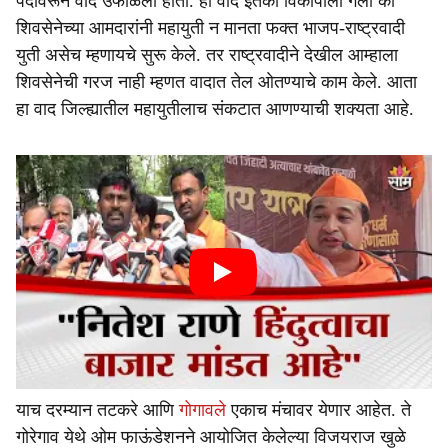
पदावरून वाद उफाळला होता. हा वाद इतका विकोपाला गेला की
शिवसेनेच्या आमदारांनी महायुती न मानता फक्त भाजप-राष्ट्रवादी
युती असेच म्हणायचे सुरू केले. तर राष्ट्रवादीने देखील आम्हाला
शिवसेनेची गरज नाही म्हणत वादात तेल ओतण्याचे काम केले. आता
हा वाद जिल्ह्यातील महायुतीलाच संकटात आणण्याची शक्यता आहे.
याच दरम्यान तटकरे आणि
गोगावले
एकाच मंचावर येणार आहेत. ते
गोरेगाव येथे ओम फाऊंडेशनने आयोजित केलेल्या विजयराज खुळे