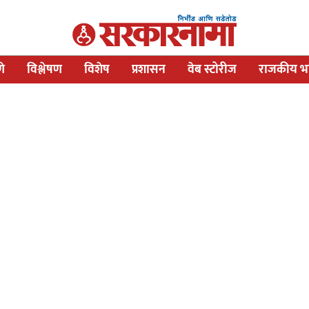
णे
विश्लेषण
विशेष
प्रशासन
वेब स्टोरीज
राजकीय भव