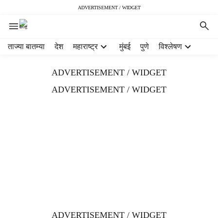
ADVERTISEMENT / WIDGET
H
ताज्या बातम्या
देश
महाराष्ट्र
मुंबई
पुणे
विश्लेषण
e
a
ADVERTISEMENT / WIDGET
d
e
ADVERTISEMENT / WIDGET
r
m
e
n
u
i
t
e
m
s
ADVERTISEMENT / WIDGET