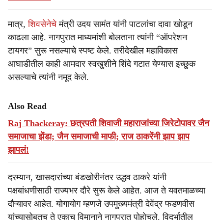
मात्र,
शिवसेनेचे
मंत्री उदय सामंत यांनी पाटलांचा दावा खोडून
काढला आहे. नागपुरात माध्यमांशी बोलताना त्यांनी “ऑपरेशन
टायगर” सुरू नसल्याचे स्पष्ट केले. तरीदेखील महाविकास
आघाडीतील काही आमदार स्वखुशीने शिंदे गटात येण्यास इच्छुक
असल्याचे त्यांनी नमूद केले.
Also Read
Raj Thackeray: छत्रपती शिवाजी महाराजांच्या जिरेटोपावर जैन
समाजाचा झेंडा; जैन समाजाची माफी; राज ठाकरेंनी झाप झाप
झापलं!
दरम्यान, खासदारांच्या बंडखोरीनंतर उद्धव ठाकरे यांनी
पक्षबांधणीसाठी राज्यभर दौरे सुरू केले आहेत. आज ते यवतमाळच्या
दौऱ्यावर आहेत. योगायोग म्हणजे उपमुख्यमंत्री देवेंद्र फडणवीस
यांच्यासोबतच ते एकाच विमानाने नागपुरात पोहोचले. विदर्भातील