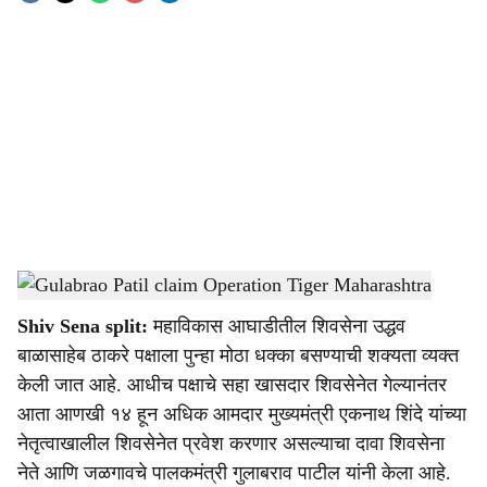
o
c
i
a
l
s
Gulabrao Patil claim Operation Tiger Maharashtra
-
Sarkarnama
h
Shiv Sena split:
महाविकास आघाडीतील शिवसेना उद्धव
a
बाळासाहेब ठाकरे पक्षाला पुन्हा मोठा धक्का बसण्याची शक्यता व्यक्त
r
केली जात आहे. आधीच पक्षाचे सहा खासदार शिवसेनेत गेल्यानंतर
आता आणखी १४ हून अधिक आमदार मुख्यमंत्री एकनाथ शिंदे यांच्या
e
नेतृत्वाखालील शिवसेनेत प्रवेश करणार असल्याचा दावा शिवसेना
नेते आणि जळगावचे पालकमंत्री गुलाबराव पाटील यांनी केला आहे.