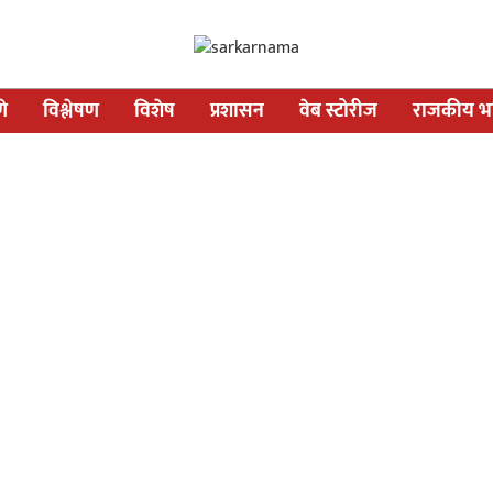
णे
विश्लेषण
विशेष
प्रशासन
वेब स्टोरीज
राजकीय भव