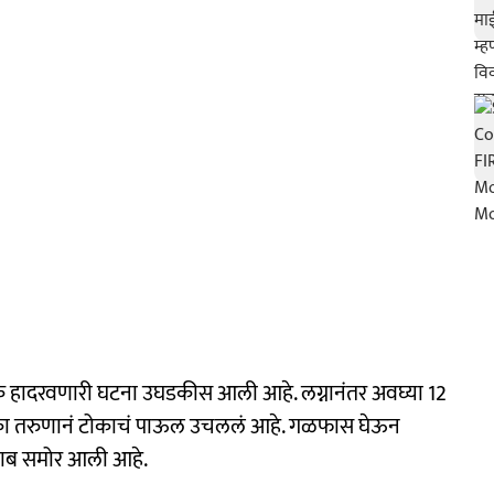
क हादरवणारी घटना उघडकीस आली आहे. लग्नानंतर अवघ्या 12
े एका तरुणानं टोकाचं पाऊल उचललं आहे. गळफास घेऊन
 बाब समोर आली आहे.