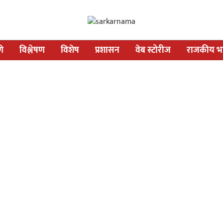
णे
विश्लेषण
विशेष
प्रशासन
वेब स्टोरीज
राजकीय भव