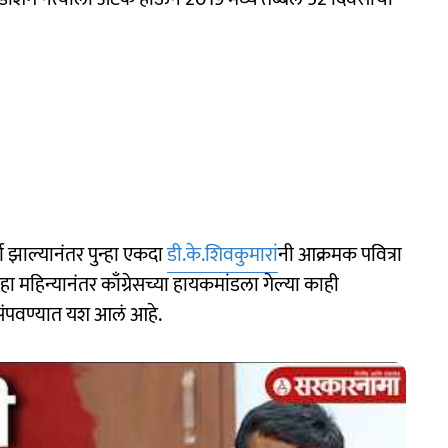
ण झाल्यानंतर पुन्हा एकदा
डी.के.शिवकुमारां
नी आक्रमक पवित्रा
हा महिन्यानंतर काँग्रेसच्या हायकमांडला गेल्या काही
ष संपवण्यात यश आलं आहे.