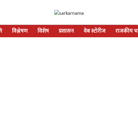
णे
विश्लेषण
विशेष
प्रशासन
वेब स्टोरीज
राजकीय भव