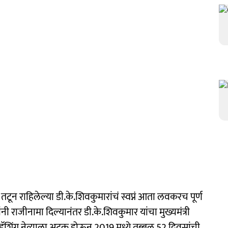
तटून राहिलेल्या डी.के.शिवकुमारांचं स्वप्नं आता लवकरच पूर्ण
ांनी राजीनामा दिल्यानंतर डी.के.शिवकुमार यांचा मुख्यमंत्री
 डॅशिंग नेत्याला अटक होऊन 2019 मध्ये तब्बल 52 दिवसांची