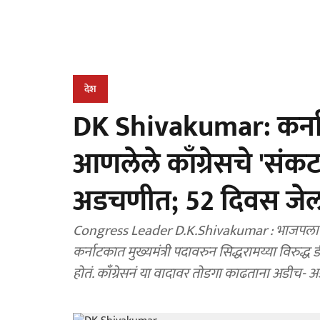
देश
DK Shivakumar: कर्ना
आणलेले काँग्रेसचे 'स
अडचणीत; 52 दिवस जेलमध
Congress Leader D.K.Shivakumar : भाजपला पर
कर्नाटकात मुख्यमंत्री पदावरुन सिद्धरामय्या विरुद्ध
होतं. काँग्रेसनं या वादावर तोडगा काढताना अडीच- अड