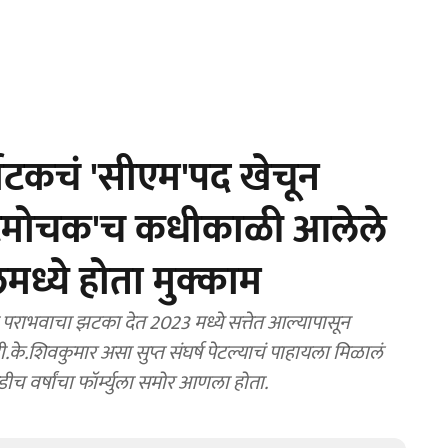
टकचं 'सीएम'पद खेचून
ंकटमोचक'च कधीकाळी आलेले
्ये होता मुक्काम
ाभवाचा झटका देत 2023 मध्ये सत्तेत आल्यापासून
 डी.के.शिवकुमार असा सुप्त संघर्ष पेटल्याचं पाहायला मिळालं
ीच वर्षांचा फॉर्म्युला समोर आणला होता.