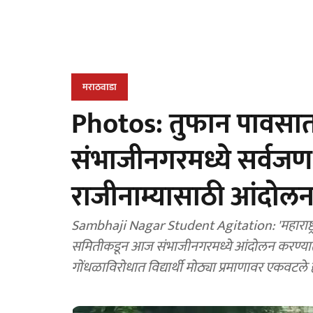
मराठवाडा
Photos: तुफान पावसात, वि
संभाजीनगरमध्ये सर्वजण एक
राजीनाम्यासाठी आंदोल
Sambhaji Nagar Student Agitation: 'महाराष्ट्र वि
समितीकडून आज संभाजीनगरमध्ये आंदोलन करण्यात 
गोंधळाविरोधात विद्यार्थी मोठ्या प्रमाणावर एकवटले ह