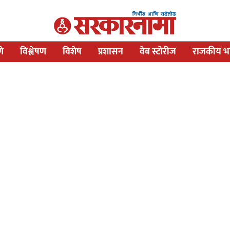
णे
विश्लेषण
विशेष
प्रशासन
वेब स्टोरीज
राजकीय भव