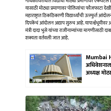
गोंधळाविरोधात विद्यार्थी मोठ्या प्रमाणावर एकवटले हो
यासाठी मोठ्या प्रमाणावर पोलिसांचा फौजफाटा देख
महाराष्ट्रात ठिकठिकाणी विद्यार्थ्यांची उत्स्फुर्त
दिपकेंचं आंदोलन अद्याप सुरुच आहे. यापार्श्वभूमीवर आता
मंत्री दादा भुसे यांच्या राजीनाम्यांच्या मागणीसाठी
शक्यता वर्तवली जात आहे.
Mumbai He
अधिवेशनाल
अध्यक्ष मोठ