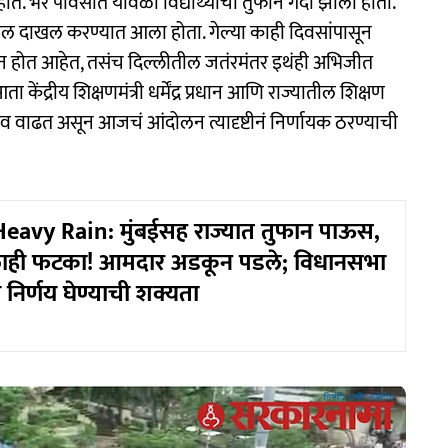
ते. भर पावसात यावेळी विद्यार्थ्यांची तुफान गर्दी झाली होती.
ील दाखल करण्यात आला होता. गेल्या काही दिवसांपासून
 आंदोलन होत आहेत, तसंच दिल्लीतील जतंरमंतर इथंही अभिजीत
 केंद्रीय शिक्षणमंत्री धर्मेंद्र प्रधान आणि राज्यातील शिक्षण
 दाबव वाढत असून आजचं आंदोलन त्यादृष्टीनं निर्णायक ठरण्याची
avy Rain: मुंबईसह राज्यात तुफान पाऊस,
ाही फटका! आमदार अडकून पडले; विधानसभा
ा निर्णय घेण्याची शक्यता