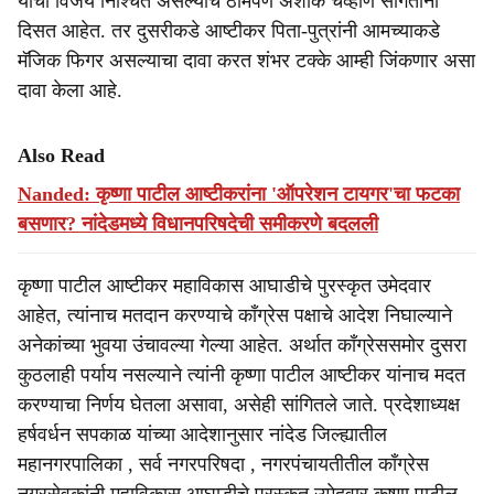
यांचा विजय निश्चित असल्याचे ठामपणे अशोक चव्हाण सांगताना
दिसत आहेत. तर दुसरीकडे आष्टीकर पिता-पुत्रांनी आमच्याकडे
मॅजिक फिगर असल्याचा दावा करत शंभर टक्के आम्ही जिंकणार असा
दावा केला आहे.
Also Read
Nanded: कृष्णा पाटील आष्टीकरांना 'ऑपरेशन टायगर'चा फटका
बसणार? नांदेडमध्ये विधानपरिषदेची समीकरणे बदलली
कृष्णा पाटील आष्टीकर महाविकास आघाडीचे पुरस्कृत उमेदवार
आहेत, त्यांनाच मतदान करण्याचे काँग्रेस पक्षाचे आदेश निघाल्याने
अनेकांच्या भुवया उंचावल्या गेल्या आहेत. अर्थात काँग्रेससमोर दुसरा
कुठलाही पर्याय नसल्याने त्यांनी कृष्णा पाटील आष्टीकर यांनाच मदत
करण्याचा निर्णय घेतला असावा, असेही सांगितले जाते. प्रदेशाध्यक्ष
हर्षवर्धन सपकाळ यांच्या आदेशानुसार नांदेड जिल्ह्यातील
महानगरपालिका , सर्व नगरपरिषदा , नगरपंचायतीतील काँग्रेस