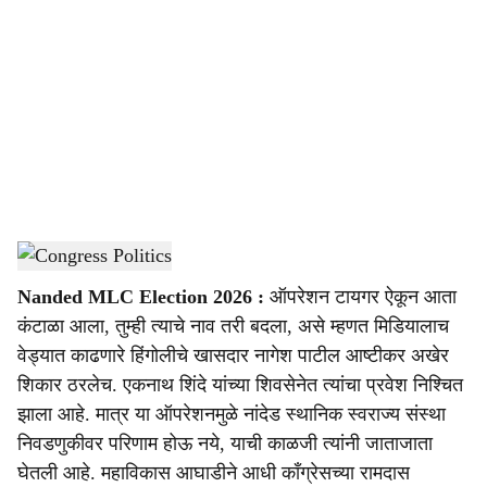
o
c
i
a
l
s
Congress
-
Sarkarnama
h
Nanded MLC Election 2026 :
ऑपरेशन टायगर ऐकून आता
a
कंटाळा आला, तुम्ही त्याचे नाव तरी बदला, असे म्हणत मिडियालाच
r
वेड्यात काढणारे हिंगोलीचे खासदार नागेश पाटील आष्टीकर अखेर
शिकार ठरलेच. एकनाथ शिंदे यांच्या शिवसेनेत त्यांचा प्रवेश निश्चित
e
झाला आहे. मात्र या ऑपरेशनमुळे नांदेड स्थानिक स्वराज्य संस्था
निवडणुकीवर परिणाम होऊ नये, याची काळजी त्यांनी जाताजाता
घेतली आहे. महाविकास आघाडीने आधी काँग्रेसच्या रामदास