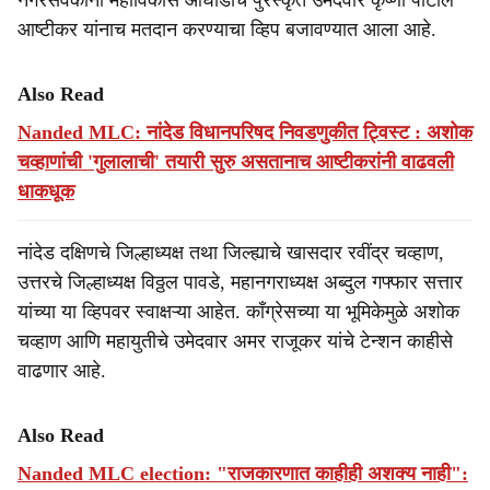
नगरसेवकांनी महाविकास आघाडीचे पुरस्कृत उमेदवार कृष्णा पाटील
आष्टीकर यांनाच मतदान करण्याचा व्हिप बजावण्यात आला आहे.
Also Read
Nanded MLC: नांदेड विधानपरिषद निवडणुकीत ट्विस्ट : अशोक
चव्हाणांची 'गुलालाची' तयारी सुरु असतानाच आष्टीकरांनी वाढवली
धाकधूक
नांदेड दक्षिणचे जिल्हाध्यक्ष तथा जिल्ह्याचे खासदार रवींद्र चव्हाण,
उत्तरचे जिल्हाध्यक्ष विठ्ठल पावडे, महानगराध्यक्ष अब्दुल गफ्फार सत्तार
यांच्या या व्हिपवर स्वाक्षऱ्या आहेत. काँग्रेसच्या या भूमिकेमुळे अशोक
चव्हाण आणि महायुतीचे उमेदवार अमर राजूकर यांचे टेन्शन काहीसे
वाढणार आहे.
Also Read
Nanded MLC election: "राजकारणात काहीही अशक्य नाही":