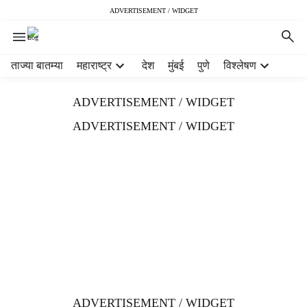
ADVERTISEMENT / WIDGET
H
ताज्या बातम्या
महाराष्ट्र
देश
मुंबई
पुणे
विश्लेषण
e
a
ADVERTISEMENT / WIDGET
d
e
ADVERTISEMENT / WIDGET
r
m
e
n
u
i
t
e
m
s
ADVERTISEMENT / WIDGET