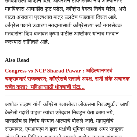
उमेदवाराला आव्हान दिले. ऑपरेशन टायगरमध्ये नाव आल्यानंतर
महाविकास आघाडीत फूट पडेल, काँग्रेस वेगळा निर्णय घेईल, असे
वाटत असताना प्रत्यक्षात मात्र उलटेच घडताना दिसत आहे.
काँग्रेस पक्षाने उद्याच्या मतदानासाठी काँग्रेसच्या सर्व नगरसेवक
मतदारांना व्हिप बजावत कृष्णा पाटील आष्टीकर यांनाच मतदान
करण्यास सांगितले आहे.
Also Read
Congress vs NCP Sharad Pawar : अहिल्यानगरचं
चक्रावणारं राजकारण; काँग्रेसचे ससाणे अपक्ष, राणी लंके अचानक
चर्चेत कशा? 'मविआ'साठी धोक्याची घंटा...
अशोक चव्हाण यांनी काँग्रेस पक्षासोबत लोकसभा निवडणुकीत आधी
केलेली गद्दारी पाहता त्यांचा उमेदवार निवडून येता कामा नये,
यासाठीच हा निर्णय घेण्यात आल्याचे बोलले जाते. महायुतीचे
संख्याबळ, एमआयएम व इतर पक्षांची भूमिका पाहता अमर राजूकर