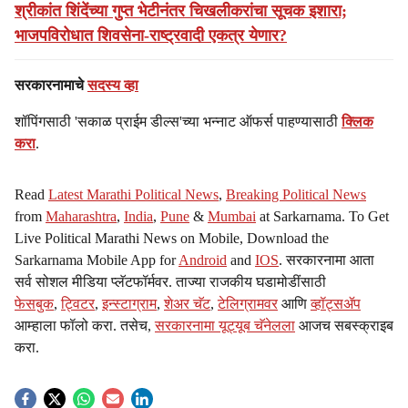
श्रीकांत शिंदेंच्या गुप्त भेटीनंतर चिखलीकरांचा सूचक इशारा;
भाजपविरोधात शिवसेना-राष्ट्रवादी एकत्र येणार?
सरकारनामाचे
सदस्य व्हा
शॉपिंगसाठी 'सकाळ प्राईम डील्स'च्या भन्नाट ऑफर्स पाहण्यासाठी
क्लिक
करा
.
Read
Latest Marathi Political News
,
Breaking Political News
from
Maharashtra
,
India
,
Pune
&
Mumbai
at Sarkarnama. To Get
Live Political Marathi News on Mobile, Download the
Sarkarnama Mobile App for
Android
and
IOS
. सरकारनामा आता
सर्व सोशल मीडिया प्लॅटफॉर्मवर. ताज्या राजकीय घडामोडींसाठी
फेसबुक
,
ट्विटर
,
इन्स्टाग्राम
,
शेअर चॅट
,
टेलिग्रामवर
आणि
व्हॉट्सॲप
आम्हाला फॉलो करा. तसेच,
सरकारनामा यूट्यूब चॅनेलला
आजच सबस्क्राइब
करा.