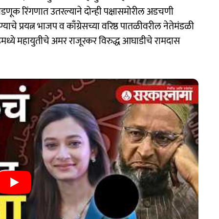
वडणूक रिंगणात उतरल्याने दोन्ही पक्षासमोरील अडचणी
याचे प्रयत्न भाजप व काँग्रेसच्या वरिष्ठ पातळीवरील नेतेमंडळी
ेडमध्ये महायुतीचे अमर राजूरकर विरुद्ध आघाडीचे रामदास