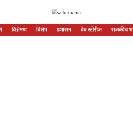
णे
विश्लेषण
विशेष
प्रशासन
वेब स्टोरीज
राजकीय भव