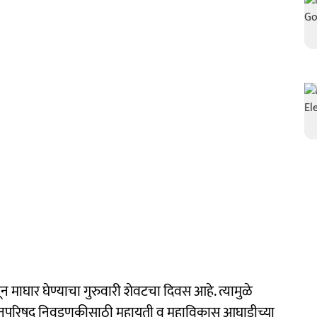
माघार घेण्याचा गुरुवारी शेवटचा दिवस आहे. त्यामुळे
धानपरिषद निवडणुकीसाठी महायुती व महाविकास आघाडीच्या