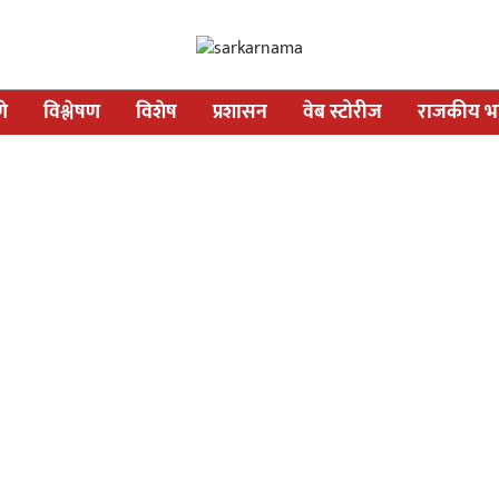
णे
विश्लेषण
विशेष
प्रशासन
वेब स्टोरीज
राजकीय भव