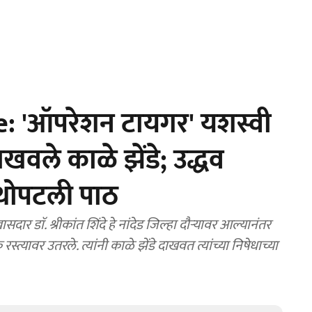
: 'ऑपरेशन टायगर' यशस्वी
दाखवले काळे झेंडे; उद्धव
 थोपटली पाठ
र डाॅ. श्रीकांत शिंदे हे नांदेड जिल्हा दौऱ्यावर आल्यानंतर
रस्त्यावर उतरले. त्यांनी काळे झेंडे दाखवत त्यांच्या निषेधाच्या