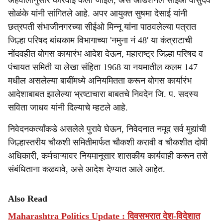
अहवालानुसार कारवाई केली जाईल, असे ॲडिशनल सीईओ वासुदेव
सोळंके यांनी सांगितले आहे. अपर आयुक्त सुषमा देसाई यांनी
छत्रपती संभाजीनगरच्या सीईओ मिन्नू यांना पाठवलेल्या पत्रात
जिल्हा परिषद बांधकाम विभागाच्या 'नमुना नं 48' या कंत्राटाची
नोंदवहीत बोगस कायारंभ आदेश देऊन, महाराष्ट्र जिल्हा परिषद व
पंचायत समिती या लेखा संहिता 1968 या नयमातील कलम 147
मधील असलेल्या बाबींमध्ये अनियमितता करून बोगस कार्यारंभ
आदेशाबाबत झालेल्या भ्रष्टाचारा बाबतचे निवदेन जि. प. सदस्य
सविता जाधव यांनी दिल्याचे म्हटले आहे.
निवेदनकर्त्यांकडे असलेले पुरावे घेऊन, निवेदनात नमूद सर्व मुद्यांची
जिल्हास्तरीय चौकशी समितीमार्फत चौकशी करावी व चौकशीत दोषी
अधिकारी, कर्मचाऱ्यावर नियमानूसार शासकीय कार्यवाही करून तसे
संबंधिताना कळवावे, असे आदेश देण्यात आले आहेत.
Also Read
Maharashtra Politics Update : दिवसभरात देश-विदेशात