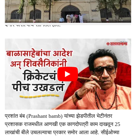
यांचे थेट नाव घेत बंब यांनी जलजीवन मिशन योजनेतील आपल्याच
मतदारसंघातील दोन सर्कलमधील प्रकार समोर आणला होता.
याशिवाय अनेक गैरप्रकार, भ्रष्टाचार झाल्याचा आणि त्याचे पुरावे
देणार असल्याचे सांगितले होते.
प्रशांत बंब (Prashant bamb) यांच्या झेडपीतील भेटीनंतर
प्रशासक राजमधील आणखी एक कागदोपत्री काम दाखवून 25
लाखांची बीले उचलल्याचा प्रकार समोर आला आहे. सीईओच्या