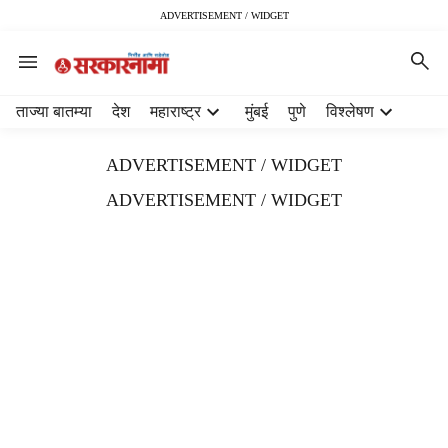
ADVERTISEMENT / WIDGET
H
ताज्या बातम्या
देश
महाराष्ट्र
मुंबई
पुणे
विश्लेषण
e
a
ADVERTISEMENT / WIDGET
d
e
ADVERTISEMENT / WIDGET
r
m
e
n
u
i
t
e
m
s