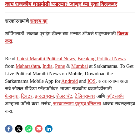
काय राजकीय घडामोडी घडल्या? जाणून घ्या एका क्लिकवर
सरकारनामाचे
सदस्य व्हा
शॉपिंगसाठी 'सकाळ प्राईम डील्स'च्या भन्नाट ऑफर्स पाहण्यासाठी
क्लिक
करा
.
Read
Latest Marathi Political News
,
Breaking Political News
from
Maharashtra
,
India
,
Pune
&
Mumbai
at Sarkarnama. To Get
Live Political Marathi News on Mobile, Download the
Sarkarnama Mobile App for
Android
and
IOS
. सरकारनामा आता
सर्व सोशल मीडिया प्लॅटफॉर्मवर. ताज्या राजकीय घडामोडींसाठी
फेसबुक
,
ट्विटर
,
इन्स्टाग्राम
,
शेअर चॅट
,
टेलिग्रामवर
आणि
व्हॉट्सॲप
आम्हाला फॉलो करा. तसेच,
सरकारनामा यूट्यूब चॅनेलला
आजच सबस्क्राइब
करा.