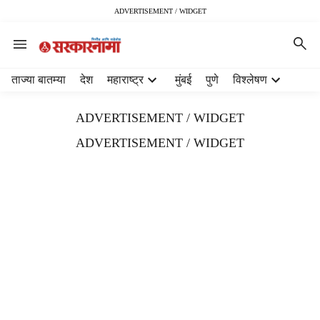
ADVERTISEMENT / WIDGET
H
ताज्या बातम्या
देश
महाराष्ट्र
मुंबई
पुणे
विश्लेषण
e
a
ADVERTISEMENT / WIDGET
d
e
ADVERTISEMENT / WIDGET
r
m
e
n
u
i
t
e
m
s