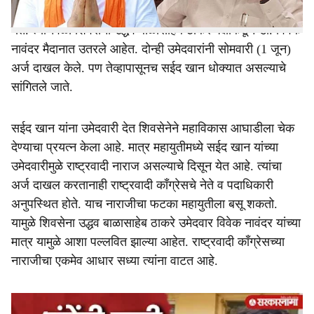
'खाण की बाण' बाजूला ठेवत अल्पसंख्याक कार्ड खेळल्याचे दिसून
येते. त्याचवेळी शिवसेना उद्धव बाळासाहेब ठाकरे पक्षाकडून डाॅ. विवेक
नावंदर मैदानात उतरले आहेत. दोन्ही उमेदवारांनी सोमवारी (1 जून)
अर्ज दाखल केले. पण तेव्हापासूनच सईद खान धोक्यात असल्याचे
सांगितले जाते.
सईद खान यांना उमेदवारी देत शिवसेनेने महाविकास आघाडीला चेक
देण्याचा प्रयत्न केला आहे. मात्र महायुतीमध्ये सईद खान यांच्या
उमेदवारीमुळे राष्ट्रवादी नाराज असल्याचे दिसून येत आहे. त्यांचा
अर्ज दाखल करतानाही राष्ट्रवादी काँग्रेसचे नेते व पदाधिकारी
अनुपस्थित होते. याच नाराजीचा फटका महायुतीला बसू शकतो.
यामुळे शिवसेना उद्धव बाळासाहेब ठाकरे उमेदवार विवेक नावंदर यांच्या
मात्र यामुळे आशा पल्लवित झाल्या आहेत. राष्ट्रवादी काँग्रेसच्या
नाराजीचा एकमेव आधार सध्या त्यांना वाटत आहे.