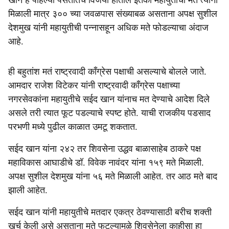
खान हे पहिल्या पसंतीतच विजयी होतील इतकी महायुतीची मते त्यांना
मिळाली मात्र ३०० च्या जवळपास संख्याबळ असताना अपक्ष सुशील
देशमुख यांनी महायुतीची पन्नासहून अधिक मते फोडल्याचा अंदाज
आहे.
ही बहुतांश मतं राष्ट्रवादी काँग्रेस पक्षाची असल्याचे बोलले जाते.
आमदार राजेश विटेकर यांनी राष्ट्रवादी काँग्रेस पक्षाच्या
नगरसेवकांना महायुतीचे सईद खान यांनाच मत देण्याचे आदेश दिले
असले तरी त्यात फूट पडल्याचे स्पष्ट होते. याची राजकीय पडसाद
परभणी मध्ये पुढील काळात उमटू शकतात.
सईद खान यांना २४२ तर शिवसेना उद्धव बाळासाहेब ठाकरे पक्ष
महाविकास आघाडीचे डॉ. विवेक नावंदर यांना १५९ मते मिळाली.
अपक्ष सुशील देशमुख यांना ५६ मते मिळाली आहेत. तर आठ मते बाद
झाली आहेत.
सईद खान यांनी महायुतीचे मतदार एकत्र ठेवण्यासाठी बरीच शक्ती
खर्च केली असे असताना मते फुटल्यामुळे शिवसेनेला काहीसा हा