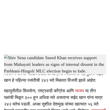
o
c
i
a
l
s
Shiv Sena candidate Saeed Khan
-
Sarkarnama
h
Parbhani Hingoli MLC Election:
परभणी हिंगोली स्थानिक
a
स्वराज्य संस्था मतदारसंघात अपेक्षेप्रमाणे शिवसेना महायुतीचे सईद
r
खान हे पहिल्या पसंतीची २४२ मते मिळवत विजयी झाले आहेत.
e
महायुतीतील शिवसेना, राष्ट्रवादी काँग्रेस आणि
भाजप
या तीन
पक्षांची मिळून ३०० हून अधिक मते असताना सईद खान यांना मात्र
२४२ मतेच पडली. अपक्ष सुशील देशमुख यांच्या खात्यात ५६ मते