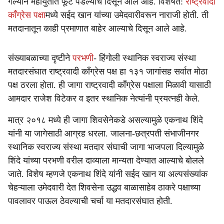
गेल्याने महायुतीत फूट पडल्याचे दिसून आले आहे. विशेषत:
राष्ट्रवादी
काँग्रेस पक्षा
मध्ये सईद खान यांच्या उमेदवारीवरून नाराजी होती. ती
मतदानातून काही प्रमाणात बाहेर आल्याचे दिसून आले आहे.
संख्याबळाच्या दृष्टीने
परभणी
- हिंगोली स्थानिक स्वराज्य संस्था
मतदारसंघात राष्ट्रवादी काँग्रेस पक्ष हा १३१ जागांसह सर्वात मोठा
पक्ष ठरला होता. ही जागा राष्ट्रवादी काँग्रेस पक्षाला मिळावी यासाठी
आमदार राजेश विटेकर व इतर स्थानिक नेत्यांनी प्रयत्नही केले.
मात्र २०१८ मध्ये ही जागा शिवसेनेकडे असल्यामुळे एकनाथ शिंदे
यांनी या जागेसाठी आग्रह धरला. जालना-छत्रपती संभाजीनगर
स्थानिक स्वराज्य संस्था मतदार संघाची जागा भाजपला दिल्यामुळे
शिंदे यांच्या परभणी वरील दाव्याला मान्यता देण्यात आल्याचे बोलले
जाते. विशेष म्हणजे एकनाथ शिंदे यांनी सईद खान या अल्पसंख्यांक
चेहऱ्याला उमेदवारी देत शिवसेना उद्धव बाळासाहेब ठाकरे पक्षाच्या
पावलावर पाऊल ठेवल्याची चर्चा या मतदारसंघात होती.