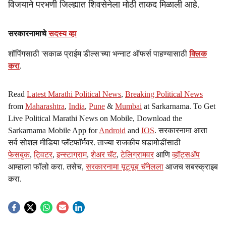
विजयाने परभणी जिल्ह्यात शिवसेनेला मोठी ताकद मिळाली आहे.
सरकारनामाचे
सदस्य व्हा
शॉपिंगसाठी 'सकाळ प्राईम डील्स'च्या भन्नाट ऑफर्स पाहण्यासाठी
क्लिक
करा
.
Read
Latest Marathi Political News
,
Breaking Political News
from
Maharashtra
,
India
,
Pune
&
Mumbai
at Sarkarnama. To Get
Live Political Marathi News on Mobile, Download the
Sarkarnama Mobile App for
Android
and
IOS
. सरकारनामा आता
सर्व सोशल मीडिया प्लॅटफॉर्मवर. ताज्या राजकीय घडामोडींसाठी
फेसबुक
,
ट्विटर
,
इन्स्टाग्राम
,
शेअर चॅट
,
टेलिग्रामवर
आणि
व्हॉट्सॲप
आम्हाला फॉलो करा. तसेच,
सरकारनामा यूट्यूब चॅनेलला
आजच सबस्क्राइब
करा.