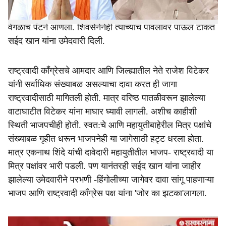
निवडणुकीत शिवसेना उद्धव बाळासाहेब ठाकरे आणि महाविकास
आघाडीने मुस्लिम महापौर करत परभणी जिल्ह्याच्या राजकारणात एक
वेगळाच पॅटर्न आणला. शिवसेनेनेही त्यांच्याच पावलावर पाऊल टाकत
सईद खान यांना उमेदवारी दिली.
राष्ट्रवादी काँग्रेसचे आमदार आणि जिल्ह्यातील नेते राजेश विटेकर
यांनी सर्वाधिक संख्याबळ असल्याचा दावा करत ही जागा
राष्ट्रवादीसाठी मागितली होती. मात्र वरिष्ठ पातळीवरून झालेल्या
वाटाघाटीत विटेकर यांना माघार घ्यावी लागली. अशीच काहीशी
स्थिती भाजपचीही होती. स्वत:चे आणि महायुतीबाहेरील मित्र पक्षांचे
संख्याबळ गृहीत धरून भाजपनेही या जागेसाठी हट्ट धरला होता.
मात्र एकनाथ शिंदे यांची दावेदारी महायुतीतील भाजप- राष्ट्रवादी या
मित्र पक्षांवर भारी पडली. पण यानंतरही सईद खान यांना जाहीर
झालेल्या उमेदवारीने परभणी -हिंगोलीच्या जागेवर दावा सांगू पाहणाऱ्या
भाजप आणि राष्ट्रवादी काँग्रेस पक्ष यांना 'जोर का झटका'लागला.