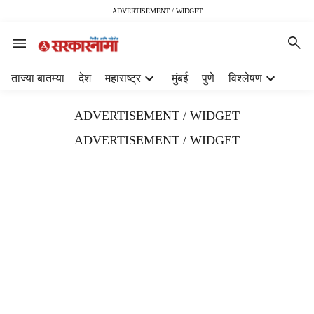
ADVERTISEMENT / WIDGET
H
ताज्या बातम्या
देश
महाराष्ट्र
मुंबई
पुणे
विश्लेषण
e
a
ADVERTISEMENT / WIDGET
d
e
ADVERTISEMENT / WIDGET
r
m
e
n
u
i
t
e
m
s