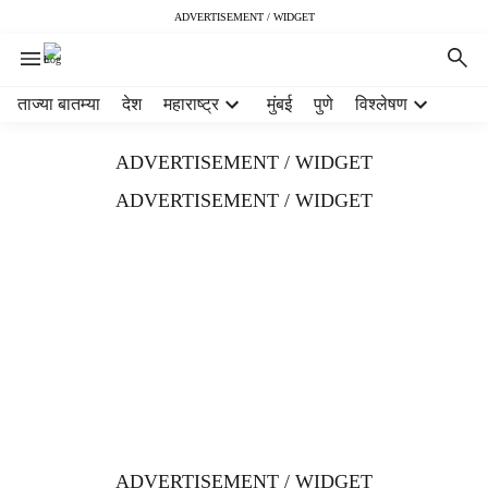
ADVERTISEMENT / WIDGET
H
ताज्या बातम्या
देश
महाराष्ट्र
मुंबई
पुणे
विश्लेषण
e
a
ADVERTISEMENT / WIDGET
d
e
ADVERTISEMENT / WIDGET
r
m
e
n
u
i
t
e
m
s
ADVERTISEMENT / WIDGET