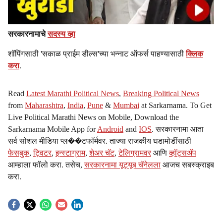
सरकारनामाचे
सदस्य व्हा
शॉपिंगसाठी 'सकाळ प्राईम डील्स'च्या भन्नाट ऑफर्स पाहण्यासाठी
क्लिक
करा
.
Read
Latest Marathi Political News
,
Breaking Political News
from
Maharashtra
,
India
,
Pune
&
Mumbai
at Sarkarnama. To Get
Live Political Marathi News on Mobile, Download the
Sarkarnama Mobile App for
Android
and
IOS
. सरकारनामा आता
सर्व सोशल मीडिया प्ल��टफॉर्मवर. ताज्या राजकीय घडामोडींसाठी
फेसबुक
,
ट्विटर
,
इन्स्टाग्राम
,
शेअर चॅट
,
टेलिग्रामवर
आणि
व्हॉट्सॲप
आम्हाला फॉलो करा. तसेच,
सरकारनामा यूट्यूब चॅनेलला
आजच सबस्क्राइब
करा.