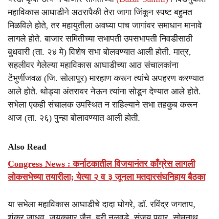
महाविकास आघाडीने अठरापैकी तेरा जागा जिंकून स्पष्ट बहुमत
मिळविले होते, तर महायुतीला अवघ्या पाच जागांवर समाधान मानावे
लागले होते. बाजार समितीच्या सभापती उपसभापती निवडीसाठी
बुधवारी (ता. २४ मे) विशेष सभा बोलवण्यात आली होती. मात्र,
सहलीवर गेलेल्या महाविकास आघाडीच्या आठ संचालकांना
टेंभुर्णीजवळ (जि. सोलापूर) मारहाण करून त्यांचे अपहरण करण्यात
आले होते. थोड्या अंतरावर नेऊन त्यांना सोडून देण्यात आले होते.
सभेला एकही संचालक उपस्थित न राहिल्याने सभा तहकुब करून
आज (ता. २६) पुन्हा बोलावण्यात आली होती.
Also Read
Congress News : कर्नाटकातील विजयानंतर काँग्रेस लागली
लोकसभेच्या तयारीला; येत्या २ व ३ जूनला मतदारसंघनिहाय बैठका
या सभेला महाविकास आघाडीचे दादा घोगरे, डॉ. रविंद्र जगताप,
शंकर जाधव, जयकुमार जैन, हरी नलवडे, संजय पवार, सोमनाथ