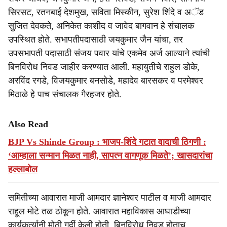
सिरसट, रतनबाई देशमुख, सविता मिस्कीन, सुरेश शिंदे व अॅड
सुजित देवकते, अनिकेत काशीद व जावेद बागवान हे संचालक
उपस्थित होते. सभापतीपदासाठी जयकुमार जैन यांचा, तर
उपसभापती पदासाठी संजय पवार यांचे एकमेव अर्ज आल्याने त्यांची
बिनविरोध निवड जाहीर करण्यात आली. महायुतीचे राहुल डोके,
अरविंद रगडे, विजयकुमार बनसोडे, महादेव बारसकर व परमेश्वर
मिठाळे हे पाच संचालक गैरहजर होते.
Also Read
BJP Vs Shinde Group : भाजप-शिंदे गटात वादाची ठिगणी :
‘आम्हाला सन्मान मिळत नाही, सापत्न वागणूक मिळते’; खासदारांचा
हल्लाबोल
समितीच्या आवारात माजी आमदार ज्ञानेश्वर पाटील व माजी आमदार
राहूल मोटे तळ ठोकून होते. आवारात महाविकास आघाडीच्या
कार्यकर्त्यानी मोठी गर्दी केली होती. बिनविरोध निवड होताच