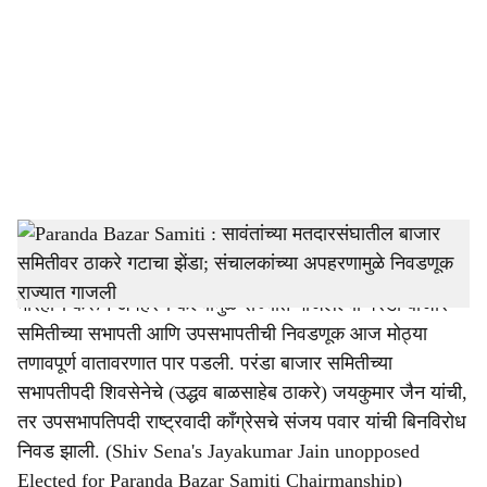
c
i
a
l
s
Paranda Bazar Samiti Sabhapati Election
-
Sarkarnama
h
Paranda Bazar Samiti : महाविकास आघाडीच्या संचालकांना
a
मारहाण करून अपहरण केल्यामुळे राज्यात गाजलेल्या परंडा बाजार
r
समितीच्या सभापती आणि उपसभापतीची निवडणूक आज मोठ्या
तणावपूर्ण वातावरणात पार पडली. परंडा बाजार समितीच्या
e
सभापतीपदी शिवसेनेचे (उद्धव बाळसाहेब ठाकरे) जयकुमार जैन यांची,
तर उपसभापतिपदी राष्ट्रवादी काँग्रेसचे संजय पवार यांची बिनविरोध
निवड झाली. (Shiv Sena's Jayakumar Jain unopposed
Elected for Paranda Bazar Samiti Chairmanship)