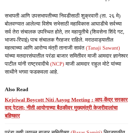
सभापती आणि उपसभापतीच्या निवडीसाठी शुक्रवारी (ता. २६ मे)
बोलवण्यात आलेल्या विशेष सभेसाठी महाविकास आघाडीचे सर्वच्या
सर्व तेरा संचालक उपस्थित होते, तर महायुतीचे (शिवसेना शिंदे गट,
भाजप-रिपाइं) पाच संचालक गैरहजर राहिले. मराठवाड्यातील
महत्वाच्या आणि आरोग्य मंत्री तानाजी सावंत
(Tanaji Sawant)
यांच्या मतदारसंघातील परंडा बाजार समितीवर माजी आमदार ज्ञानेश्वर
पाटील यांनी राष्ट्रवादीचे
(NCP)
माजी आमदार राहुल मोटे यांच्या
साथीने भगवा फडकवला आहे.
Also Read
Kejriwal Boycott Niti Aayog Meeting : आप-केंद्र सरकार
वाद पेटला; नीती आयोगाच्या बैठकीवर मुख्यमंत्री केजरीवालांचा
बहिष्कार
परंडा कृषी उत्पन्न बाजार समितीच्या
(Bazar Samiti)
निवडणुकीत