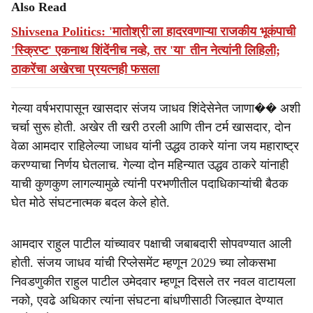
Also Read
Shivsena Politics: 'मातोश्री'ला हादरवणाऱ्या राजकीय भूकंपाची
'स्क्रिप्ट' एकनाथ शिंदेंनीच नव्हे, तर 'या' तीन नेत्यांनी लिहिली;
ठाकरेंचा अखेरचा प्रयत्नही फसला
गेल्या वर्षभरापासून खासदार संजय जाधव शिंदेसेनेत जाणा�� अशी
चर्चा सुरू होती. अखेर ती खरी ठरली आणि तीन टर्म खासदार, दोन
वेळा आमदार राहिलेल्या जाधव यांनी उद्धव ठाकरे यांना जय महाराष्ट्र
करण्याचा निर्णय घेतलाच. गेल्या दोन महिन्यात उद्धव ठाकरे यांनाही
याची कुणकुण लागल्यामुळे त्यांनी परभणीतील पदाधिकाऱ्यांची बैठक
घेत मोठे संघटनात्मक बदल केले होते.
आमदार राहुल पाटील यांच्यावर पक्षाची जबाबदारी सोपवण्यात आली
होती. संजय जाधव यांची रिप्लेसमेंट म्हणून 2029 च्या लोकसभा
निवडणुकीत राहुल पाटील उमेदवार म्हणून दिसले तर नवल वाटायला
नको, एवढे अधिकार त्यांना संघटना बांधणीसाठी जिल्ह्यात देण्यात