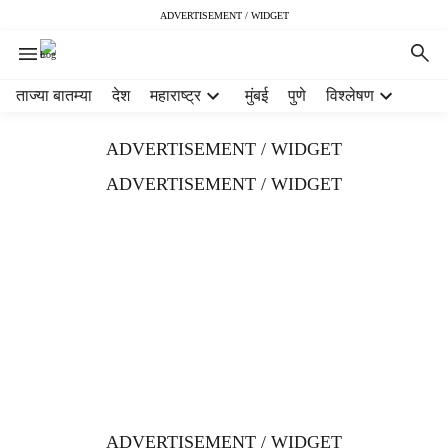
ADVERTISEMENT / WIDGET
H
ताज्या बातम्या
देश
महाराष्ट्र
मुंबई
पुणे
विश्लेषण
e
a
ADVERTISEMENT / WIDGET
d
e
ADVERTISEMENT / WIDGET
r
m
e
n
u
i
t
e
m
s
ADVERTISEMENT / WIDGET