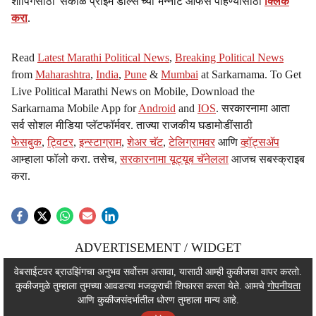
शॉपिंगसाठी 'सकाळ प्राईम डील्स'च्या भन्नाट ऑफर्स पाहण्यासाठी
क्लिक
करा
.
Read
Latest Marathi Political News
,
Breaking Political News
from
Maharashtra
,
India
,
Pune
&
Mumbai
at Sarkarnama. To Get
Live Political Marathi News on Mobile, Download the
Sarkarnama Mobile App for
Android
and
IOS
. सरकारनामा आता
सर्व सोशल मीडिया प्लॅटफॉर्मवर. ताज्या राजकीय घडामोडींसाठी
फेसबुक
,
ट्विटर
,
इन्स्टाग्राम
,
शेअर चॅट
,
टेलिग्रामवर
आणि
व्हॉट्सॲप
आम्हाला फॉलो करा. तसेच,
सरकारनामा यूट्यूब चॅनेलला
आजच सबस्क्राइब
करा.
ADVERTISEMENT / WIDGET
ADVERTISEMENT / WIDGET
वेबसाईटवर ब्राउझिंगचा अनुभव सर्वोत्तम असावा, यासाठी आम्ही कुकीजचा वापर करतो.
कुकीजमुळे तुम्हाला तुमच्या आवडत्या मजकुराची शिफारस करता येते. आमचे
गोपनीयता
ADVERTISEMENT / WIDGET
आणि कुकीजसंदर्भातील धोरण तुम्हाला मान्य आहे.