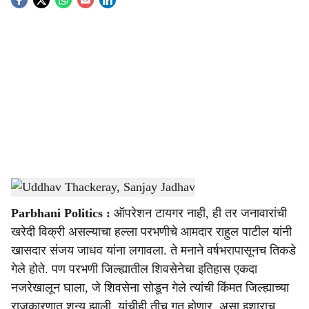
S
o
c
i
a
l
s
Uddhav Thackeray, Sanjay Jadhav
-
Sarkarnama
h
Parbhani Politics :
ऑपरेशन टायगर नाही, ही तर जनावारांची
a
खरेदी विक्री असल्याचा हल्ला परभणीचे आमदार राहुल पाटील यांनी
r
खासदार संजय जाधव यांना लगावला. ते मनाने वर्षभरापासूनच तिकडे
गेले होते. पण परभणी जिल्ह्यातील शिवसेनेचा इतिहास एकदा
e
नजरेखालून घाला, जे शिवसेना सोडून गेले त्यांची किंमत जिल्ह्याच्या
राजकारणात शून्य झाली. यांचीही तीच गत होणार, असा इशाराच