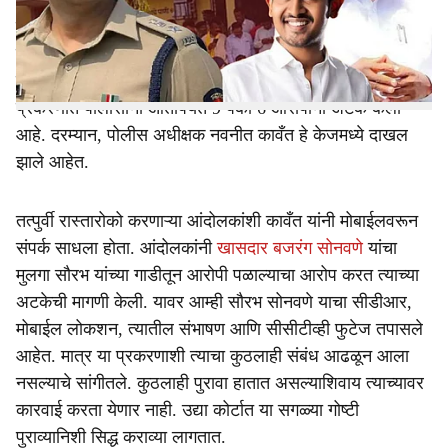
तीन दिवसापूर्वी घडली. या प्रकरणावरून राजकारण तापले असून
e
बीडचे खासदार बजरंग सोनवणे यांचे सुपूत्र सौरभ याच्यावर
गुन्���ा दाखल करून त्याला अटक करा, अशी मागणी घुले
याच्या कुटुंबिय आणि ग्रामस्थांकडून केली जात आहे. या हत्या
प्रकरणात पोलीसांनी आतापर्यंत 9 पैकी 6 आरोपींना अटक केली
आहे. दरम्यान, पोलीस अधीक्षक नवनीत कावँत हे केजमध्ये दाखल
झाले आहेत.
तत्पुर्वी रास्तारोको करणाऱ्या आंदोलकांशी कावँत यांनी मोबाईलवरून
संपर्क साधला होता. आंदोलकांनी
खासदार बजरंग सोनवणे
यांचा
मुलगा सौरभ यांच्या गाडीतून आरोपी पळाल्याचा आरोप करत त्याच्या
अटकेची मागणी केली. यावर आम्ही सौरभ सोनवणे याचा सीडीआर,
मोबाईल लोकशन, त्यातील संभाषण आणि सीसीटीव्ही फुटेज तपासले
आहेत. मात्र या प्रकरणाशी त्याचा कुठलाही संबंध आढळून आला
नसल्याचे सांगीतले. कुठलाही पुरावा हातात असल्याशिवाय त्याच्यावर
कारवाई करता येणार नाही. उद्या कोर्टात या सगळ्या गोष्टी
पुराव्यानिशी सिद्ध कराव्या लागतात.