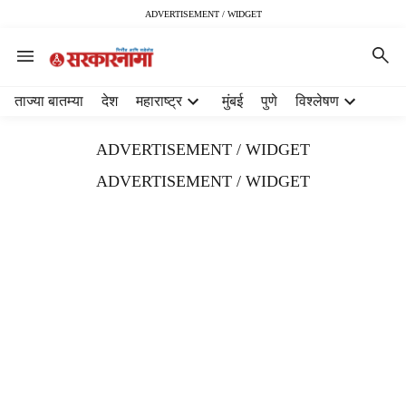
ADVERTISEMENT / WIDGET
H
ताज्या बातम्या
देश
महाराष्ट्र
मुंबई
पुणे
विश्लेषण
e
a
ADVERTISEMENT / WIDGET
d
e
ADVERTISEMENT / WIDGET
r
m
e
n
u
i
t
e
m
s