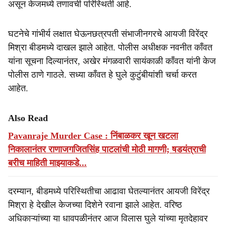
असून केजमध्ये तणावची परिस्थिती आहे.
घटनेचे गांभीर्य लक्षात घेऊनछत्रपती संभाजीनगरचे आयजी विरेंद्र
मिश्रा बीडमध्ये दाखल झाले आहेत. पोलीस अधीक्षक नवनीत काँवत
यांना सूचना दिल्यानंतर, अखेर मंगळवारी सायंकाळी काँवत यांनी केज
पोलीस ठाणे गाठले. सध्या काँवत हे घुले कुटुंबीयांशी चर्चा करत
आहेत.
Also Read
Pavanraje Murder Case : निंबाळकर खून खटला
निकालानंतर राणाजगजितसिंह पाटलांची मोठी मागणी; षडयंत्राची
बरीच माहिती माझ्याकडे...
दरम्यान, बीडमध्ये परिस्थितीचा आढावा घेतल्यानंतर आयजी विरेंद्र
मिश्रा हे देखील केजच्या दिशेने रवाना झाले आहेत. वरिष्ठ
अधिकाऱ्यांच्या या धावपळीनंतर आज विलास घुले यांच्या मृतदेहावर