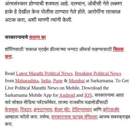
अंत्यसंस्कार होण्याची शक्यता आहे. दरम्यान, ओबीसी नेते लक्ष्मण
हाके हे देखील केज पोलीस ठाण्यात गेले होते. आरोपींना तात्काळ
अटक करा, अशी मागणी त्यांनी केली.
सरकारनामाचे
सदस्य व्हा
शॉपिंगसाठी 'सकाळ प्राईम डील्स'च्या भन्नाट ऑफर्स पाहण्यासाठी
क्लिक
करा
.
Read
Latest Marathi Political News
,
Breaking Political News
from
Maharashtra
,
India
,
Pune
&
Mumbai
at Sarkarnama. To Get
Live Political Marathi News on Mobile, Download the
Sarkarnama Mobile App for
Android
and
IOS
. सरकारनामा आता
सर्व सोशल मीडिया प्लॅटफॉर्मवर. ताज्या राजकीय घडामोडींसाठी
फेसबुक
,
ट्विटर
,
इन्स्टाग्राम
,
शेअर चॅट
,
टेलिग्रामवर
आणि
व्हॉट्सॲप
आम्हाला फॉलो करा. तसेच,
सरकारनामा यूट्यूब चॅनेलला
आजच सबस्क्राइब
करा.