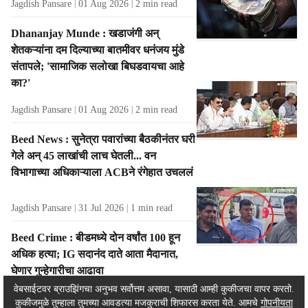
Jagdish Pansare
01 Aug 2026
2
min read
Dhananjay Munde : खडाजंगी अन्
शेतकऱ्यांना दम दिल्याच्या बातमीवर धनंजय मुंडे
संतापले; 'सामाजिक सलोखा बिघडवायचा आहे
का?'
Jagdish Pansare
01 Aug 2026
2
min read
Beed News : सुनेत्रा पवारांच्या बैठकीनंतर घरी
गेले अन् 45 लाखांची लाच घेतली... वन
विभागाच्या अधिकाऱ्याला ACBने रंगेहात उचललं
Jagdish Pansare
31 Jul 2026
1
min read
Beed Crime : बीडमध्ये दोन वर्षांत 100 हून
अधिक हत्या; IG सदानंद दाते आता मैदानात,
घेणार गुन्हेगारीचा आढावा
वेबसाईटवर ब्राउझिंगचा अनुभव सर्वोत्तम असावा, यासाठी आम्ही कुकीजचा वापर करतो.
कुकीजमुळे तुम्हाला तुमच्या आवडत्या मजकुराची शिफारस करता येते. आमचे
गोपनीयता
Pradeep Pendhare
29 Jul 2026
2
min read