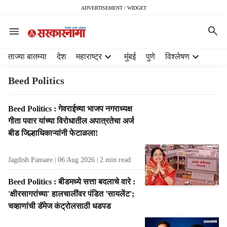
ADVERTISEMENT / WIDGET
H
ताज्या बातम्या
देश
महाराष्ट्र
मुंबई
पुणे
विश्लेषण
e
a
Beed Politics
d
e
T
Beed Politics : गेवराईच्या भाजप नगराध्यक्ष
r
a
गीता पवार यांच्या विरोधातील अपात्रतेचा अर्ज
m
g
e
बीड जिल्हाधिकाऱ्यांनी फेटाळला!
R
n
e
u
Jagdish Pansare
06 Aug 2026
2
min read
s
i
u
t
Beed Politics : बीडमध्ये सत्ता बदलाचे वारे :
l
e
'क्षीरसागरांच्या' हालचालींवर पंडित 'सायलेंट';
t
m
चव्हाणांची डॅमेज कंट्रोलसाठी धडपड
s
s