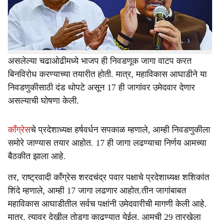
स्वराज्य संस्थांमधून विधान परिषदेसाठी तब्बल 17 आमदार निवडले
e
जाणार आहेत. त्या सर्व 17 जागा लढण्याचा निर्णय महाविकास
आघाडीने घेतला आहे.
महायुतीची ताकद पाहता ही निवडणूक एकतर्फी होईल. मित्रपक्षांमध्ये
असलेल्या चढाओढीमध्ये भाजप ही निवडणूक जागा वाटप करत
बिनविरोध करण्याच्या तयारीत होती. मात्र, महाविकास आघाडीने या
निवडणुकीसाठी दंड थोपटे असून 17 ही जागांवर उमेदवार देणार
असल्याची घोषणा केली.
काँग्रेस
चे प्रदेशाध्यक्ष हर्षवर्धन सपकाळ म्हणाले, आम्ही निवडणुकीला
समोरे जाण्यास तयार आहोत. 17 ही जागा लढण्याचा निर्णय आमच्या
बैठकीत झाला आहे.
तर, राष्ट्रवादी काँग्रेस शरदचंद्र पवार पक्षाचे प्रदेशाध्यक्ष शशिकांत
शिंदे म्हणाले, आम्ही 17 जागा लढणार आहोत.तीन जागांबाबत
महाविकास आघाडीतील सर्वच पक्षांनी उमेदवारीची मागणी केली आहे.
मात्र, त्यावर देखील तोडगा काढण्यात येईल. आमची 29 तारखेला