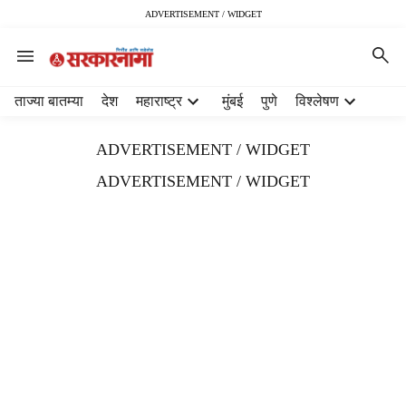
ADVERTISEMENT / WIDGET
H
ताज्या बातम्या
देश
महाराष्ट्र
मुंबई
पुणे
विश्लेषण
e
a
ADVERTISEMENT / WIDGET
d
e
ADVERTISEMENT / WIDGET
r
m
e
n
u
i
t
e
m
s