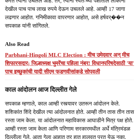
करत त्यांना उचलले आहे. तर, त्यांनी स्वतःच्या पक्षातील लोकांना
देखील पाच पाच लाख रुपये देऊन उचलले आहे. आम्ही 17 जागा
लढणार आहोत. गनिमीकावा वापरणार आहोत, असे हर्षवर्��न
सपकाळ यांनी सांगितले.
Also Read
Parbhani-Hingoli MLC Election : मीच उमेदवार अन् मीच
शिफारसदार; जिल्हाध्यक्ष भुमरेंचा पहिला नंबर! विधानपरिषदेसाठी 'या'
पाच इच्छुकांची यादी सीएम फडणवीसांकडे सोपवली
काल आंदोलन आज दिल्लीत गेले
सपकाळ म्हणाले, काल आम्ही रस्त्यावर उतरून आंदोलन केले.
शशिकांत शिंदे देखील त्या आंदोलनात होते. आम्ही तीन तास तीन तास
रस्ता जाम केला. या आंदोलनात महाविकास आघाडीने मित्र पक्ष होते.
आम्ही रस्ता जाम केला आणि परिणाम सरकारमधील अर्धे मंत्रिमंडळ
दिल्लीला गेले. आता गेला आहात तर हात हालवत परत येऊ नका,