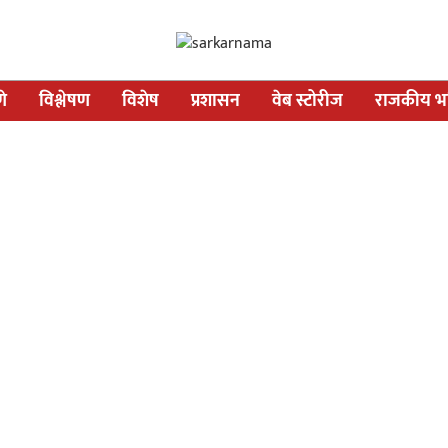
णे
विश्लेषण
विशेष
प्रशासन
वेब स्टोरीज
राजकीय भव