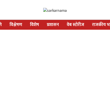
णे
विश्लेषण
विशेष
प्रशासन
वेब स्टोरीज
राजकीय भव