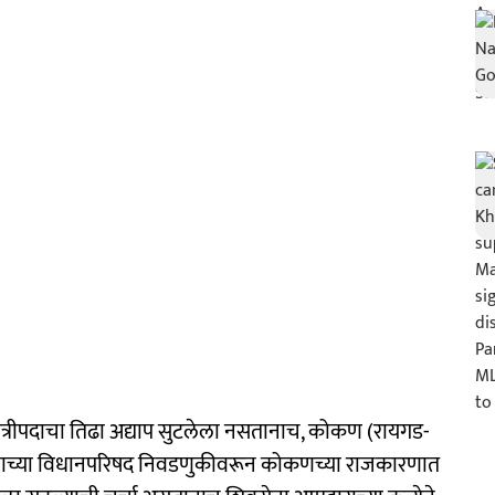
ंत्रीपदाचा तिढा अद्याप सुटलेला नसतानाच, कोकण (रायगड-
तदारसंघाच्या विधानपरिषद निवडणुकीवरून कोकणच्या राजकारणात