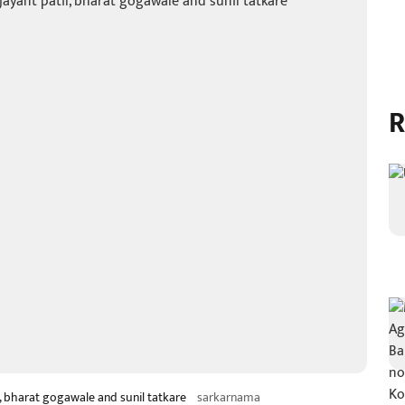
R
, bharat gogawale and sunil tatkare
sarkarnama