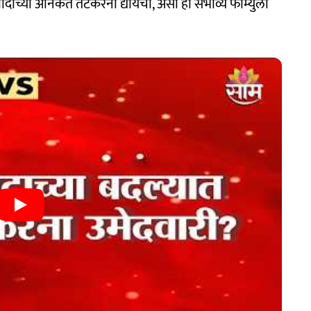
दीच्या अनिकेत तटकरेंना द्यायची, असा हा संभाव्य फॉर्म्युला